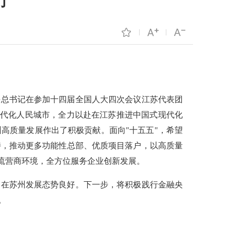
行
平总书记在参加十四届全国人大四次会议江苏代表团
化现代化人民城市，全力以赴在江苏推进中国式现代化
高质量发展作出了积极贡献。面向"十五五"，希望
持，推动更多功能性总部、优质项目落户，以高质量
流营商环境，全方位服务企业创新发展。
团在苏州发展态势良好。下一步，将积极践行金融央
。