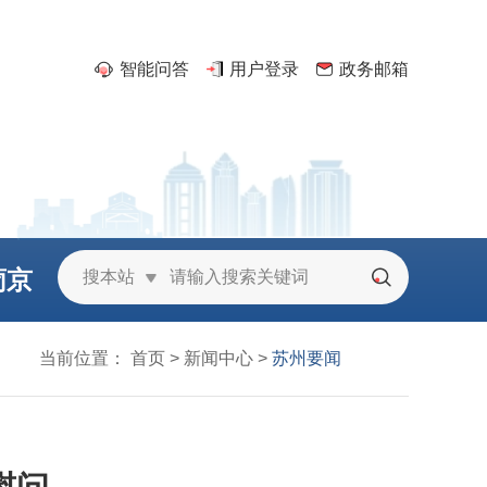
智能问答
用户登录
政务邮箱
葡京
搜本站
城
当前位置：
首页
>
新闻中心
>
苏州要闻