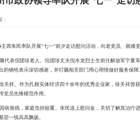
州市政协领导率队开展"七一"走访
量：
协主席朱民率队开展"七一"前夕走访慰问活动，向老党员、困难
属代表倪团珍老人。倪团珍丈夫倪水龙烈士生前任解放军宁夏军区
出的牺牲表示深切感谢，并叮嘱相关部门用心用情做好服务保障
表徐关祥。作为扎根实体经济四十余年的优秀企业家，徐关祥曾
挥党员先锋模范作用。
因病致残，家庭负担较重。朱民送上慰问金，关切了解其治疗
基层一线高高飘扬。