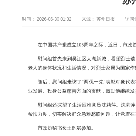
苏
时间：
2026-06-30 01:32
来源：
苏州日报
访问
在中国共产党成立105周年之际，近日，市政
慰问组首先来到吴江区太湖新城，看望烈士遗
老人的身体状况和生活情况，对烈士家属为国家作
随后，慰问组走访了"两优一先"表彰对象代
业发展、投身公益慈善方面的贡献，鼓励他继续发
慰问组还探望了生活困难党员沈莉萍。沈莉萍
帮扶力度，切实解决群众急难愁盼问题，让党旗在
市政协秘书长王辉斌参加。