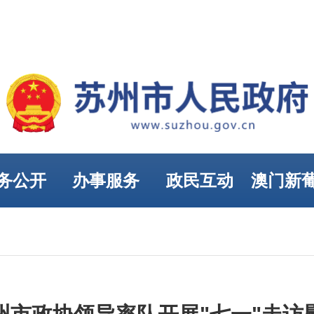
务公开
办事服务
政民互动
澳门新
娱乐