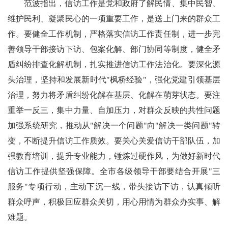
范波指出，信访工作是党和政府了解民情、集中民智、
维护民利、凝聚民心的一项重要工作，是送上门来的群众工
作。要健全工作机制，严格落实信访工作责任制，进一步完
善领导干部接访下访、包案化解、部门协同等制度，健全矛
盾纠纷排查化解机制，扎实推进信访工作法治化。要深化源
头治理，坚持和发展新时代"枫桥经验"，强化党建引领基层
治理，努力将矛盾纠纷化解在基层、化解在萌芽状态。要注
重举一反三，集中力量、自加压力，对群众反映的共性问题
加强系统研究，推动从"解决一个问题"向"解决一类问题"转
变，不断提升信访工作质效。要关心关爱信访干部队伍，加
强教育培训，提升专业能力，锤炼过硬作风，为做好新时代
信访工作提供坚强保障。全市各级领导干部要结合开展"三
服务"专项行动，主动下沉一线，带头接访下访，认真倾听
群众呼声，积极回应群众关切，用心用情为群众办实事、解
难题。