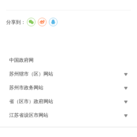
分享到：
中国政府网
苏州辖市（区）网站
苏州市政务网站
省（区市）政府网站
江苏省设区市网站