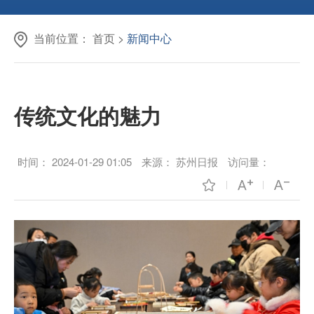
当前位置：
首页
>
新闻中心
传统文化的魅力
时间：
2024-01-29 01:05
来源：
苏州日报
访问量：