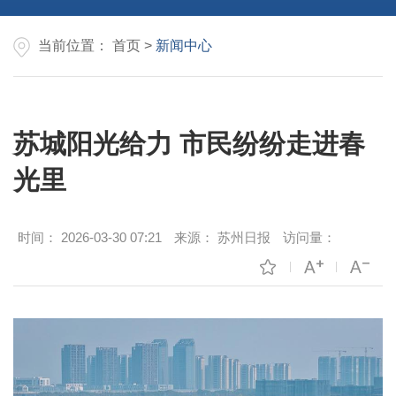
当前位置：
首页
>
新闻中心
苏城阳光给力 市民纷纷走进春
光里
时间：
2026-03-30 07:21
来源：
苏州日报
访问量：