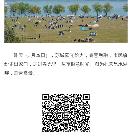
昨天（3月29日），苏城阳光给力，春意融融，市民纷
纷走出家门，走进春光里，尽享惬意时光。图为扎营昆承湖
畔，踏青赏景。