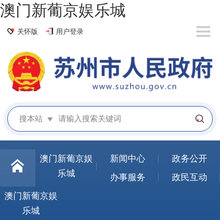
澳门新葡京娱乐城
关怀版
用户登录
搜本站
澳门新葡京娱
新闻中心
政务公开
乐城
办事服务
政民互动
澳门新葡京娱
乐城