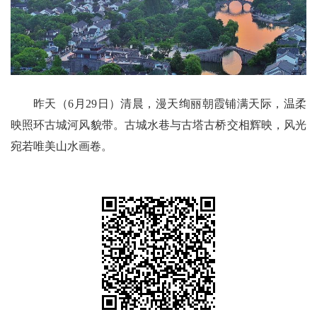
昨天（6月29日）清晨，漫天绚丽朝霞铺满天际，温柔
映照环古城河风貌带。古城水巷与古塔古桥交相辉映，风光
宛若唯美山水画卷。