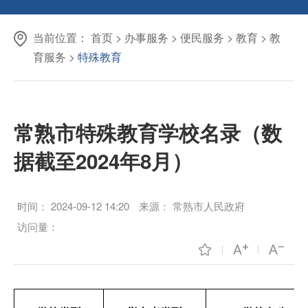
当前位置：
首页
>
办事服务
>
便民服务
>
教育
>
教
育服务
>
特殊教育
常熟市特殊教育学校名录（数
据截至2024年8月）
时间：
2024-09-12 14:20
来源：
常熟市人民政府
访问量：