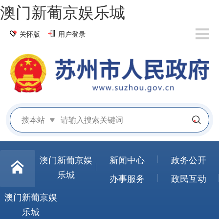
澳门新葡京娱乐城
关怀版
用户登录
搜本站
澳门新葡京娱
新闻中心
政务公开
乐城
办事服务
政民互动
澳门新葡京娱
乐城