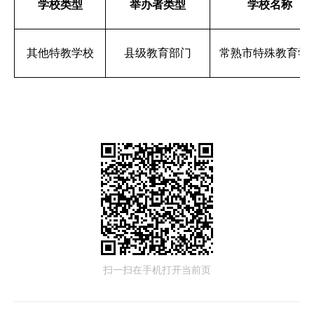
学校类型
举办者类型
学校名称
其他特教学校
县级教育部门
常熟市特殊教育学
扫一扫在手机打开当前页