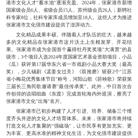
港市文化人才"蓄水池"逐渐充盈。2024年，张家港市新增
国家级会员6人、省级会员15人、苏州级会员26人；新聘社
科专家8位，社科专家库成员增加至18人。这些人才为推进
张家港市文化强市建设提供了澎湃动力。
文化精品成果丰硕。伴随着人才队伍的壮大，越来越
多的文化精品在张家港市这片沃土上生根发芽、开花结
果。张家港市成为全国首个赢得牡丹奖奖项"大满贯"的县
级市，3个项目入选2024年度国家艺术基金资助项目，小品
《瓜》获评第17届华东六省一市戏剧小品大赛大奖（最高
奖），少儿锡剧《孟姜女过关》《双推磨》斩获2个"江苏
省小梅花优秀集体节目"称号，河阳山歌《莳秧歌》荣获第
三届长三角民歌邀请赛"最佳传承奖"。此外，中日首次合
作创排的说唱组曲《东渡》完成首轮海内外巡演，擦亮了
张家港市文化"出海"名片。
张家港市已初步构建了人才引进、培养、储备三个维
度齐头并进的文化人才培育体系。未来，张家港市将持续
打造文化人才集聚的"强磁场"，让市民享有更加充实、更
为丰富、更高水准的精神文化生活，为文化强市建设提供