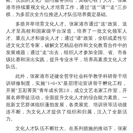
断。优质的文化产品与服务供给，其核心在于人才。张家
港市持续重视文化人才培育工作，通过"送""请""走"三步
棋，为多层次全方位推进人才队伍培养奠定基础。
多措并举培育文化人才。张家港市通过"送"政策、送
人才至高校和国家级平台深造，培养了一批文化领军人
才、重点人才和拔尖人才；通过"请"政策，全职或柔性引
进文化文艺专家，破解文艺精品创作和文化教育合作中的
发展难题；通过"走"出去，组织人才参加全国、省、市各
级比赛和演出实践，提升专业水平，培养高素质文化人才
队伍。
此外，张家港市还健全哲学社会科学教学科研骨干培
训研修制度，实施"1+6+X"基层理论宣讲骨干孵化工程，
开展"五彩菁英"青年成长营2.0，成立文艺名家工作室，开
展名师带徒活动，全面提升文化人才的综合能力素质。一
批新文艺群体组织蓬勃发展，各类展览、培训班等活动接
连不断，为文化人才提供了组织和归属，注入了全新活
力。
文化人才队伍不断壮大。在系列措施的推动下，张家