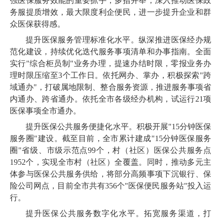
强医保服务效能的重要抓手，多措并举，深入推动医保政
务服提质增效，最大限度利企便民，进一步提升企业和群
众医保获得感。
提升医保服务管理标准化水平。纵深推进医保经办规
范化建设，持续优化迭代服务事项清单和办事指南。全面
实行"综合柜员制"业务办理，提速办结时限，零报业务办
理时限压缩至3个工作日。依托网办、掌办，积极探索"跨
域通办"，打破属地限制、整合服务资源，推进服务事项省
内通办、跨省通办。依托全市各级经办机构，试运行21项
医保事项全市通办。
提升医保公共服务便捷化水平。积极开展"15分钟医保
服务圈"建设。截至目前，全市累计建成"15分钟医保服务
圈"省级、市级示范点99个，村（社区）医保公共服务点
1952个，实现全市村（社区）全覆盖。同时，推动多元主
体参与医保公共服务供给，将部分高频事项下沉银行、保
险公司网点，目前全市共有356个"医保便民服务站"投入运
行。
提升医保公共服务数字化水平。拓宽服务渠道，打