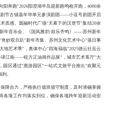
奔跑"2026阳澄湖半岛迎新跑鸣枪开跑，4000余
戏剧节古镇嘉年华单元参演剧团——小逗号剧团开启
术质感。圆融时代广场"天幕下的汉堡节"集结20余
团新年音乐会、《国风雅韵·鼓乐齐鸣》——苏州新年
奇妙双旦趴"新年市集、苏州文化艺术中心"落日事
艺术季"，奥体中心"四海福临"2025德云社岳云
心译江南——钮方正油画作品展"，城市艺术客厅"大
园区通过"惠游园区"一站式文旅平台推出"欢聚元
福利。
成保障合力，严格执行值班值守制度，及时准确掌握
等各项工作均落实到位，确保各项跨年迎新活动安