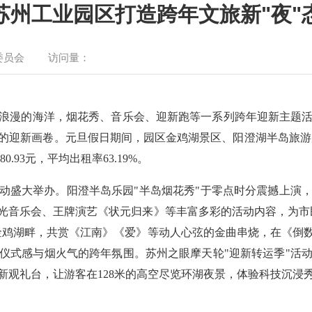
苏州工业园区打造跨年文旅新"夜"
委员会
访问量：
乐与浪漫的海洋，烟花秀、音乐会、迎新跑等一系列跨年迎新主题
迎新画卷。元旦假日期间，园区金鸡湖景区、阳澄湖半岛旅游度
0.93元，平均出租率63.19%。
主题活动盛大举办。阳澄半岛乐园"半岛烟花秀"于零点时分震撼上
光音乐会、王牌演艺《状元归来》等丰富多彩的活动内容，为市
金鸡湖畔，共赏《江南》《爱》等动人心弦的金曲串烧，在《倒
具仪式感与烟火气的跨年氛围。苏州之眼摩天轮"迎新转运季"
新观礼台，让游客在128米的高空尽览环湖夜景，体验科技沉浸