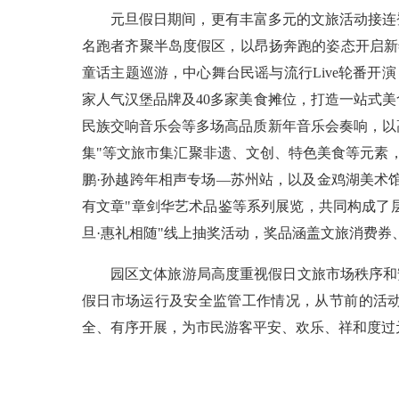
元旦假日期间，更有丰富多元的文旅活动接连登场
名跑者齐聚半岛度假区，以昂扬奔跑的姿态开启新
童话主题巡游，中心舞台民谣与流行Live轮番开
家人气汉堡品牌及40多家美食摊位，打造一站式美
民族交响音乐会等多场高品质新年音乐会奏响，以
集"等文旅市集汇聚非遗、文创、特色美食等元素，
鹏·孙越跨年相声专场—苏州站，以及金鸡湖美术馆
有文章"章剑华艺术品鉴等系列展览，共同构成了
旦·惠礼相随"线上抽奖活动，奖品涵盖文旅消费
园区文体旅游局高度重视假日文旅市场秩序和
假日市场运行及安全监管工作情况，从节前的活
全、有序开展，为市民游客平安、欢乐、祥和度过