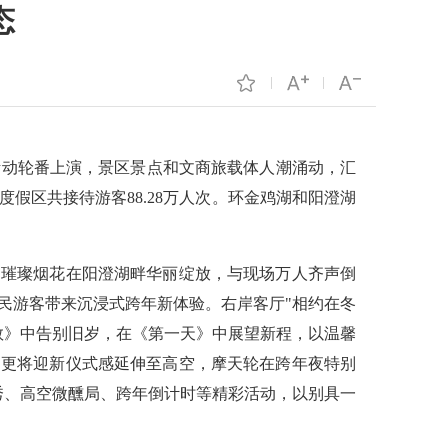
态
活动轮番上演，景区景点和文商旅载体人潮涌动，汇
假区共接待游客88.28万人次。环金鸡湖和阳澄湖
演，璀璨烟花在阳澄湖畔华丽绽放，与现场万人齐声倒
民游客带来沉浸式跨年新体验。右岸客厅"相约在冬
数》中告别旧岁，在《第一天》中展望新程，以温馨
活动更将迎新仪式感延伸至高空，摩天轮在跨年夜特别
秀、高空微醺局、跨年倒计时等精彩活动，以别具一