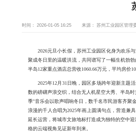
时间：
2026-01-05 16:25
来源：
苏州工业园区管理
2026元旦小长假，苏州工业园区化身为欢
聚成冬日里的温暖洪流，共同谱写了一幅生机勃勃的
半岛12家重点酒店总营收1060.66万元，平均房价108
2025年12月31日晚，园区多场跨年迎新
数的磅礴声浪交织，结合无人机星空大秀、半岛时
季"音乐会以歌声唱响冬日，数千名市民游客齐聚
浪漫的千人合唱为2025年画上圆满句点，营造兼
延长运营，将城市文旅地标打造成为独特的空中迎
格的云端视角见证新年到来。