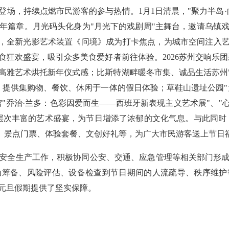
，持续点燃市民游客的参与热情。1月1日清晨，"聚力半岛·向阳
年篇章。月光码头化身为"月光下的戏剧周"主舞台，邀请乌镇
演，全新光影艺术装置《问境》成为打卡焦点，为城市空间注入艺
食狂欢盛宴，吸引众多美食爱好者前往体验。2026苏州交响乐
高雅艺术烘托新年仪式感；比斯特湖畔暖冬市集、诚品生活苏州"
提供集购物、餐饮、休闲于一体的假日体验；草鞋山遗址公园"大地
"乔治·兰多：色彩因爱而生——西班牙新表现主义艺术展"、"
层次丰富的艺术盛宴，为节日增添了浓郁的文化气息。与此同时，
券、景点门票、体验套餐、文创好礼等，为广大市民游客送上节日
安全生产工作，积极协同公安、交通、应急管理等相关部门形
动筹备、风险评估、设备检查到节日期间的人流疏导、秩序维护
元旦假期提供了坚实保障。