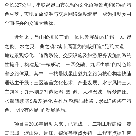
全长327公里，串联起昆山市81%的文化旅游景点和87%的特
色村落，实现文旅资源与交通网络深度绑定，成为推动乡村
全面振兴的交通大动脉。
近年来，昆山抢抓长三角一体化发展战略机遇，以"昆
之韵、水之灵、曲之魂"城市底蕴为内核打造"昆韵大道"，
通过景观绿化、道路系统、交安设施及旅游服务设施的系统
性提升，构建起"一核驱动、三区交融、九环生辉"的特色旅
游公路体系。其中，一核是以昆山魅力之路为核心构建快速
通达主干线；三区涵盖文化艺术、产业发展、水乡风情三大
主题区；九环则是打造阳澄"蟹"逅、大雅巴城、醉梦周庄、
水墨锦溪等9条差异化乡村旅游精品线路，形成"路路有特
色、段段有内涵"的发展格局。
项目自2018年启动以来，已完成一、二期工程建设，覆
盖巴城、淀山湖、周庄、锦溪等重点乡镇。工程重点提升南