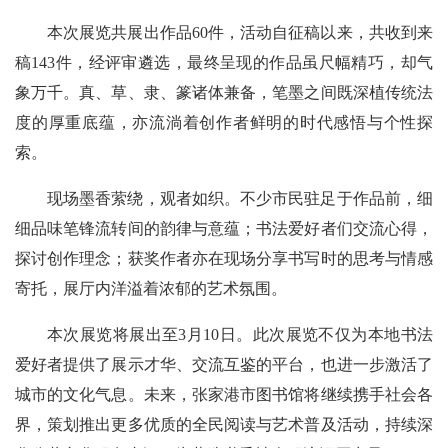
本次展览共展出作品60件，活动自征稿以来，共收到来
稿143件，经评审遴选，最终呈现的作品虽尺幅精巧，却气
象万千。真、草、隶、篆诸体兼备，笔墨之间既深植传统法
度的厚重底蕴，亦流淌着创作者鲜明的时代感悟与个性探
索。
现场墨香萦绕，观者如织。不少市民驻足于作品前，细
细品味笔锋流转间的韵律与意蕴；书法爱好者们交流心得，
探讨创作理念；获奖作者亦在现场分享书写时的思考与情感
寄托，展厅内洋溢着浓郁的艺术氛围。
本次展览将展出至3月10日。此次展览不仅为本地书法
爱好者提供了展示才华、交流互鉴的平台，也进一步激活了
城市的文化气息。未来，张家港市图书馆将继续携手社会各
界，策划推出更多优质的全民阅读与艺术普及活动，持续深