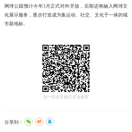
网球公园预计今年3月正式对外开放，后期还将融入网球文
化展示服务，逐步打造成为集运动、社交、文化于一体的城
市新地标。
扫一扫在手机打开当前页
分享到：