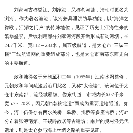
刘家河古称娄江、刘家港，又称浏河塘，清朝时更名为
浏河。作为著名渔港，该河兼具泄洪防旱功能，以"海洋之
襟喉，江湖之门户"的特殊地位，见证了历史上江海往来的
繁华盛景。后续利用部分刘家河河段开凿形成新浏河塘，长
24.7千米、宽112～233米，属五级航道，是太仓市"三纵三
横"干线航道网的重要组成部分，也是太仓市南部东西走向
的主要航道。
致和塘得名于宋朝至和二年（1055年）江南水网整修，
元朝致和年间疏浚后沿用此名，又称"太仓塘"。该河位于太
仓市东南部，流经城厢镇、娄东街道，市域内长6.07千米、
宽5.7～20米，因元朝"南粮北运"而成为重要运输通道。如
今，河上仍保存有西水关桥、皋桥、州桥等多座古桥；河畔
分布着张溥宅第、王锡爵故居等古建筑；南岸的樊村泾元代
遗址，则是太仓参与海上丝绸之路的重要见证。