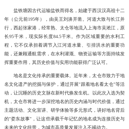
盐铁塘因古代运输盐铁而得名，始建于西汉汉高祖十二
年（公元前195年），由吴王刘濞开凿。河道大致与长江并
行，西起张家港，经常熟、太仓等地流入上海市吴淞江，原
长95千米，现实际长度84.5千米。作为区域重要的水利工
程，它不仅承担着调节入江河道水量、引排洪水的重要功
能，还兼顾通航需求，在水利灌溉、物资运输等方面持续发
挥重要作用，其历史价值与实用功能获得广泛认可。
地名是文化传承的重要载体。近年来，太仓市致力于地
名文化遗产的挖掘与保护，通过开展"跟着地名看太仓"等活
动，让沉睡的历史文脉在新时代焕发生机。以此次入选为契
机，太仓市将进一步深挖地名的历史内涵与时代价值，通过
主题活动、文化宣讲、研学体验等多元形式，讲好地名背后
的"娄东故事"，让这些承载千年记忆的地名成为连接历史与
未来的文化纽带，为城市高质量发展注入不竭动力。