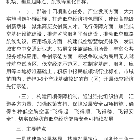
机场、垂直起降点、航线等量化目标。
（二
）、部署十四项重点任务。产业发展方面，大力
实施强链补链延链，打造低空经济特色园区，建设高能级
创新载体，聚集高层次创新人才。飞行保障方面，加强低
空基础设施建设，推进监管服务平台建设，推动低空航路
航线划设。应用场景方面，构建低空智慧物流体系，发展
城市空中交通新业态，拓展文体旅游应用场景，丰富公共
服务领域应用。争创示范方面，积极争取成为民用无人驾
驶航空试验区、低空经济示范区。在制定基建、服务、应
用等本地标准基础上，积极申报民航领域行业标准。市域
范围内，选择3-5个产业基础较好的市（区）开展低空经济
先行示范。
（三
）、构建四项保障机制。通过强化组织协调、汇
聚各方力量、加强政策支持、保障发展安全四项措施，确
保各种低空航空器"飞得起、飞得顺、飞得稳、飞得安
全"，切实保障我市低空经济健康安全可持续发展。
三、主要特点
一是构建新发展格局，找准发展定位。服务长三角一