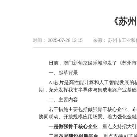
《苏州
时间：
2025-07-28 13:15
来源：
苏州市工业和
日前，澳门新葡京娱乐城印发了《苏州市
一、起草背景
AI芯片是高性能计算和人工智能发展的
期，充分发挥我市半导体与集成电路产业基础
二、主要内容
若干措施主要包括做强骨干核心企业、布
协同联动、开放规模应用场景、着力强化金融
​​一是做强骨干核心企业​​
，重点支持招大引
二是布局建设创新平台
​​，重点支持A