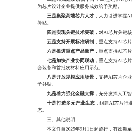
为芯片设计企业提供服务成效给予奖励。
三是集聚高端芯片人才
，大力引进掌握A
补贴。
四是实现关键技术突破
​​，对AI芯片
五是支持开展标准研制
​​，重点支持AI芯
六是推进重点产品量产
，重点支持AI芯片
七是加快产业协同联动
，重点支持AI芯
套装备和首批次材料应用示范​​。
八是开放规模应用场景
，支持AI芯片企
予补贴。
九是着力强化金融支撑​​
，充分发挥人工智
十是打造多元产业生态
，组建AI芯片行
态。
三、其他说明
本文件自2025年9月1日起施行，有效