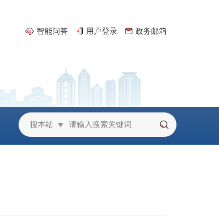
智能问答
用户登录
政务邮箱
京
搜本站