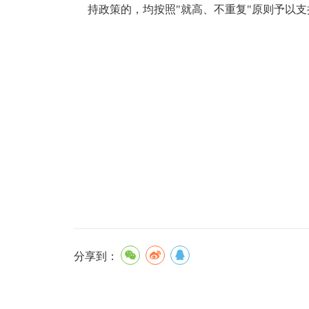
持政策的，均按照"就高、不重复"原则予以
分享到：