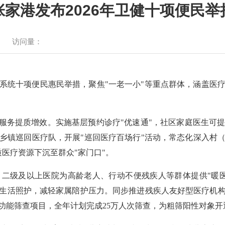
张家港发布2026年卫健十项便民举
访问量：
健康系统十项便民惠民举措，聚焦"一老一小"等重点群体，涵盖
疗服务提质增效。实施基层预约诊疗"优速通"，社区家庭医生可
乡镇巡回医疗队，开展"巡回医疗百场行"活动，常态化深入村
质医疗资源下沉至群众"家门口"。
二级及以上医院为高龄老人、行动不便残疾人等群体提供"暖
生活照护，减轻家属陪护压力。同步推进残疾人友好型医疗机
功能筛查项目，全年计划完成25万人次筛查，为粗筛阳性对象