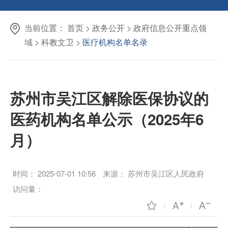
当前位置：
首页
>
政务公开
>
政府信息公开重点领
域
>
科教文卫
>
医疗机构名单名录
苏州市吴江区解除医保协议的
医药机构名单公示（2025年6
月）
时间：
2025-07-01 10:56
来源：
苏州市吴江区人民政府
访问量：