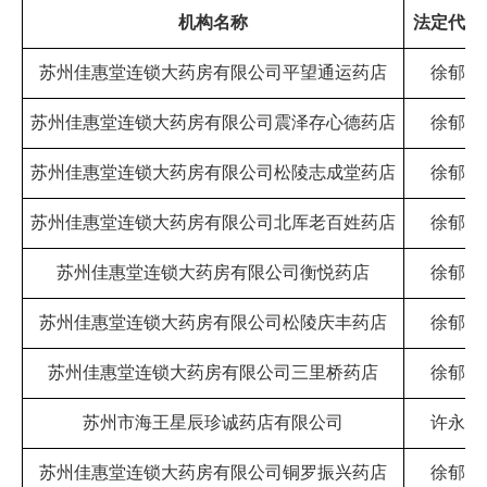
机构名称
法定代表
苏州佳惠堂连锁大药房有限公司平望通运药店
徐郁平
苏州佳惠堂连锁大药房有限公司震泽存心德药店
徐郁平
苏州佳惠堂连锁大药房有限公司松陵志成堂药店
徐郁平
苏州佳惠堂连锁大药房有限公司北厍老百姓药店
徐郁平
苏州佳惠堂连锁大药房有限公司衡悦药店
徐郁平
苏州佳惠堂连锁大药房有限公司松陵庆丰药店
徐郁平
苏州佳惠堂连锁大药房有限公司三里桥药店
徐郁平
苏州市海王星辰珍诚药店有限公司
许永珍
苏州佳惠堂连锁大药房有限公司铜罗振兴药店
徐郁平