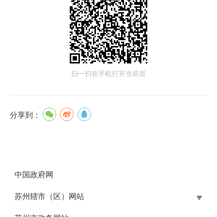
扫一扫在手机打开当前页
分享到：
中国政府网
苏州辖市（区）网站