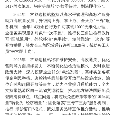
次、人员38002人次，同比分别增长6.8%、5.8%，助力
1417艘次纸浆、钢材等船舶"办检零待时、到港即作业"。
2024年，常熟边检站坚持以高水平管理和高标准服务
助力高质量发展，升级网上办、掌上办、全天办"三办"服
务机制，全年1.4万余份行政许可实现100%无纸化办理，
全覆盖实现服务对象"一次不跑"。推行长三角边检行政许
可"区域通用"、外轮移泊"免手续"、短时靠泊"一次办"等
开放举措，签发长三角区域通行许可11829份，帮助务工人
员"来常即上岗"。
2025年，常熟边检站将在维护安全、高效通关、优化
营商等方面持续发力，不断优化边检治理模式，及时跟进
政策支持，深入摸清企业群众"急难愁盼"，高标实施各项
便企利民举措。边检站将靠前指导开放码头设施改造、泊
位升吨和超限开放等事宜，助力企业提升通航能力，全力
支持常熟港区向一流物贸港转型；推动地方解决国际船员
登陆消费难点、堵点问题，将过境免签政策带来的"国际流
量"转化为"经济增量"；固化落实"三专""三办"服务机制，
推行"潮汐窗口"模式，策划服务品牌宣传推介活动，推动