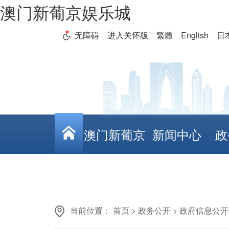
澳门新葡京娱乐城
无障碍
进入关怀版
繁體
English
日
澳门新葡京
新闻中心
政
娱乐城
当前位置：
首页
>
政务公开
>
政府信息公开