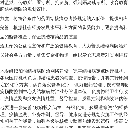
对监狱、劳教所、看守所、拘留所、强制隔离戒毒所、收容教
府结核病防治规划管理。
力度，将符合条件的贫困结核病患者按规定纳入低保，提供相应
完善，根据社会经济发展水平和各方面的承受能力，逐步提高和
品的监督检查，保证抗结核药品的质量。
治工作的公益性宣传和广泛的健康教育，大力普及结核病防治知
员社会各方力量，募集资金和物资，组织爱心志愿者对贫困结
地要继续加强结核病防治网络建设，完善结核病定点医疗机构
各级医疗机构负责肺结核患者的筛查、疫情报告，并将其转诊
定的化疗方案，认真落实督导化疗，做好服药管理，按时督导
病预防控制中心为结核病防治业务管理单位，负责协助卫生行
、疫情监测和突发疫情处置、督导检查、质量控制和绩效评估等
地要进一步完善"政府投入为主、分级负担、多渠道筹资"的经
理、疫情监测、业务培训、督导、健康促进等规划实施工作的
实相关工作经费，加强各级结核病实验室的建设和运行，提高