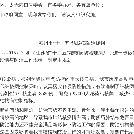
区、太仓港口管委会；市各委办局、各直属单位：
经市政府同意，现印发给你们，请认真组织实施。
苏州市"十二五"结核病防治规划
1～2015）》和《江苏省"十二五"结核病防治规划》，进一
疫情与防治工作现状，制定本规划。
传染病，被列为我国重点防控的重大传染病。我市历来高度重视
代结核病控制策略，认真落实各项防控措施，有效遏制了结核病
传染性肺结核患者18580例，避免了97000人感染结核菌，减少
结核病控制指标。
新的问题和困难，防治形势不容乐观。近年来，我市每年报告
情较高的地区，导致我市肺结核疫情升高；耐多药肺结核危害
防治能力还不能完全满足新形势下防治工作的需要；防治机构
这些因素影响着我市结核病防治工作的可持续发展，需要作长期