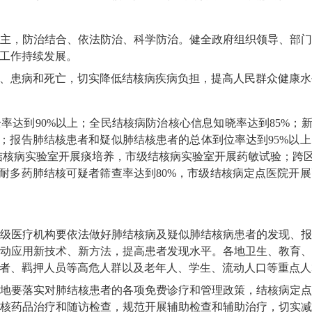
主，防治结合、依法防治、科学防治。健全政府组织领导、部
工作持续发展。
、患病和死亡，切实降低结核病疾病负担，提高人民群众健康水
全率达到90%以上；全民结核病防治核心信息知晓率达到85%；
上；报告肺结核患者和疑似肺结核患者的总体到位率达到95%以
区结核病实验室开展痰培养，市级结核病实验室开展药敏试验；跨区
；耐多药肺结核可疑者筛查率达到80%，市级结核病定点医院开
级医疗机构要依法做好肺结核病及疑似肺结核病患者的发现、
动应用新技术、新方法，提高患者发现水平。各地卫生、教育
者、羁押人员等高危人群以及老年人、学生、流动人口等重点人
地要落实对肺结核患者的各项免费诊疗和管理政策，结核病定
核药品治疗和随访检查，规范开展辅助检查和辅助治疗，切实