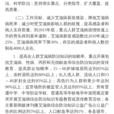
治、科学防治；坚持突出重点、分类指导、扩大覆盖、提
高质量。
（二）工作目标。减少艾滋病新发感染，降低艾滋病
病死率，减少对受艾滋病影响人群的歧视，提高感染者和
病人生存质量。到2015年底，重点人群艾滋病疫情快速上
升的势头得到基本遏制，艾滋病新发感染数比2010年减少
25%，艾滋病病死率下降30%，存活的感染者和病人数控
制在4000人左右。
1．提高全人群艾滋病防治知识的知晓率。重点开展包
括艾滋病、性病、丙肝和无偿献血等综合防治知识的宣传
教育，提高群众知晓率，15～60岁城镇居民达到85%以
上，农村居民达到80%以上；出入境人群、流动人口和15
～49岁妇女达到85%以上；高危行为人群和青少年达到
90%以上；监管场所的被监管人员达到95%以上。所有普
通中学、中等职业学校、普通高等学校每学年按照规定要
求开展艾滋病综合防治知识专题教育或宣传教育活动；各
主要新闻媒体刊播艾滋病综合防治知识公益广告占公益广
告的比例达到5%以上。人口献血率达到1%，各县级市、