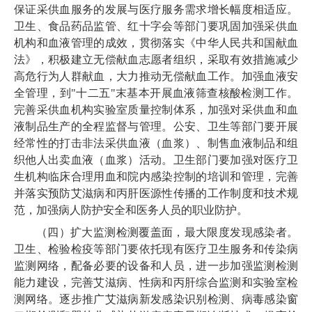
保证采供血服务的发展与医疗服务需求增长幅度相适应。
卫生、食品药品监管、红十字会等部门要巩固加强采供血
机构和血液管理的成效，贯彻落实《中华人民共和国献血
法》，积极建立无偿献血志愿者组织，采取有效措施减少
高危行为人群献血，大力推动无偿献血工作。加强血液安
全管理，到"十二五"末基本开展血液筛查核酸检测工作。
完善采供血机构实验室质量控制体系，加强对采供血和血
液制品生产的全程监督与管理。公安、卫生等部门要开展
经常性的打击非法采供血液（血浆）、制售血液制品和组
织他人出卖血液（血浆）活动。卫生部门要加强对医疗卫
生机构临床合理用血和院内感染控制的培训和管理，完善
并落实预防艾滋病和丙肝医源性传播的工作制度和技术规
范，加强病人防护安全和医务人员的职业防护。
（四）扩大监测检测覆盖面，最大限度发现感染者。
卫生、检验检疫等部门要依托现有医疗卫生服务和传染病
监测网络，配备必要的设备和人员，进一步加强监测检测
能力建设，完善艾滋病、性病和丙肝综合监测和实验室检
测网络。逐步推广艾滋病新发感染识别检测、病毒感染窗