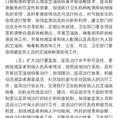
口期检测和婴幼儿感染艾滋病病毒早期诊断技术，提高检
测服务的可及性和质量。加强医疗卫生机构检测和病例报
告的管理，及时掌握疫情动态与流行特点，对可能发生的
疫情进行预警。加强监测信息的分析和利用，建立部门间
信息合作与共享机制，定期公布疫情。卫生部门要合理设
置和调整自愿咨询检测点，开展艾滋病、梅毒和丙肝的检
测咨询工作。开展对感染者和病人配偶以及高危行为人群
的艾滋病、梅毒检测咨询工作。公安、司法、卫生部门要
加强被监管人员的艾滋病检测咨询工作。
（五）扩大治疗覆盖面，提高治疗水平和可及性。要
根据感染者和病人的具体情况，按照就地治疗原则，及时
开展抗艾滋病病毒治疗，加强随访，提高治疗效果。积极
动员感染者家庭成员、社区组织参与非住院病人的治疗工
作，提高治疗依从性。完善医疗卫生机构在病人抗艾滋病
病毒、抗机会性感染治疗、随访、药品提供等方面的管理
制度以及异地治疗的转介和衔接机制，加强被监管人员和
流动人口中病人的治疗工作，提高治疗的可及性和规范化
程度。加强感染者和病人中结核病、丙肝的筛查和诊断，
做好治疗和随访服务工作，不断提高治疗效果。卫生部门