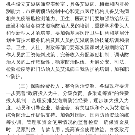
机构设立艾滋病筛查实验室，具备艾滋病、梅毒和丙肝检
测能力，市疾病预防控制中心和定点医疗机构具备艾滋病
相关免疫细胞检测能力。卫生、医药部门要加强防治队伍
建设和各级各类艾滋病防治人员的培训，重视学术带头人
和创新型人才的培养。要加强基层医疗卫生机构和基层计
划生育技术服务机构及其人员的艾滋病防治技能培训和指
导。卫生、人社、财政等部门要落实国家对艾滋病防治工
作人员的工资倾斜政策，完善收入分配激励机制，调动防
治人员的工作积极性，稳定防治队伍。开展公安、司法、
检验检疫等部门防治人员艾滋病自我防护的培训，加强职
业防护。
（三）保障经费投入，整合防治资源。各级政府要进
一步完善"政府投入为主、分级负责、多渠道筹资"的经费
投入机制，合理安排艾滋病防治经费，逐步加大投入力
度。动员和引导企业、基金会、有关组织和个人为艾滋病
综合防治工作提供支持。加强对国际、国内防治资源的统
筹协调、管理和资金使用情况的监督检查，确保资金及
时、足额到位，专款专用，提高资金使用效益。各级政府