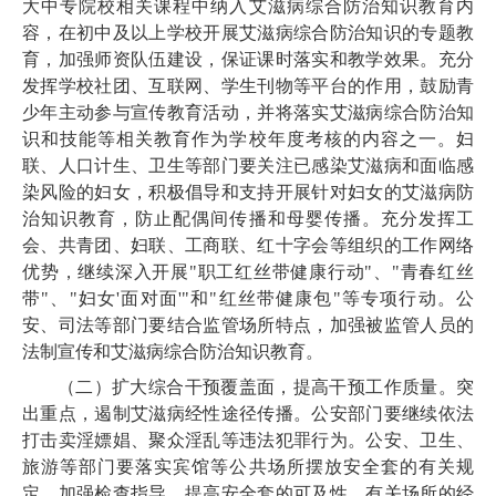
大中专院校相关课程中纳入艾滋病综合防治知识教育内
容，在初中及以上学校开展艾滋病综合防治知识的专题教
育，加强师资队伍建设，保证课时落实和教学效果。充分
发挥学校社团、互联网、学生刊物等平台的作用，鼓励青
少年主动参与宣传教育活动，并将落实艾滋病综合防治知
识和技能等相关教育作为学校年度考核的内容之一。妇
联、人口计生、卫生等部门要关注已感染艾滋病和面临感
染风险的妇女，积极倡导和支持开展针对妇女的艾滋病防
治知识教育，防止配偶间传播和母婴传播。充分发挥工
会、共青团、妇联、工商联、红十字会等组织的工作网络
优势，继续深入开展"职工红丝带健康行动"、"青春红丝
带"、"妇女'面对面'"和"红丝带健康包"等专项行动。公
安、司法等部门要结合监管场所特点，加强被监管人员的
法制宣传和艾滋病综合防治知识教育。
（二）扩大综合干预覆盖面，提高干预工作质量。突
出重点，遏制艾滋病经性途径传播。公安部门要继续依法
打击卖淫嫖娼、聚众淫乱等违法犯罪行为。公安、卫生、
旅游等部门要落实宾馆等公共场所摆放安全套的有关规
定，加强检查指导，提高安全套的可及性。有关场所的经