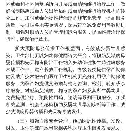
区戒毒和社区康复场所内开展戒毒药物维持治疗工作，做
好强制隔离戒毒人员出所后向戒毒药物维持治疗机构的转
介工作。加强戒毒药物维持治疗的规范化管理，提高服务
质量。要根据各地实际情况，探索建立减免费用等激励机
制，加强对服药人员的管理和综合服务，提高维持治疗保
持率，确保治疗效果。
扩大预防母婴传播工作覆盖面，有效减少新生儿感
染。卫生部门要以妇幼保健网络为平台，将预防艾滋病母
婴传播和先天梅毒防治工作纳入妇幼保健和生殖健康服务
常规工作中，建立长效工作机制。各级各类提供孕产期保
健及助产技术服务的医疗卫生机构要充分利用孕产期保健
服务，为孕产妇提供艾滋病与梅毒咨询、检测、转介或诊
疗服务。对感染艾滋病、梅毒的孕产妇及其所生婴幼儿，
免费提供治疗、预防性用药、随访等系列干预服务。加强
相关监测、机会性感染预防及婴幼儿早期诊断等工作，减
少艾滋病母婴传播和先天梅毒的发生。
（三）加强血液安全管理，预防医源性传播。发改、
财政、卫生等部门应当依据各地医疗卫生服务发展规划，