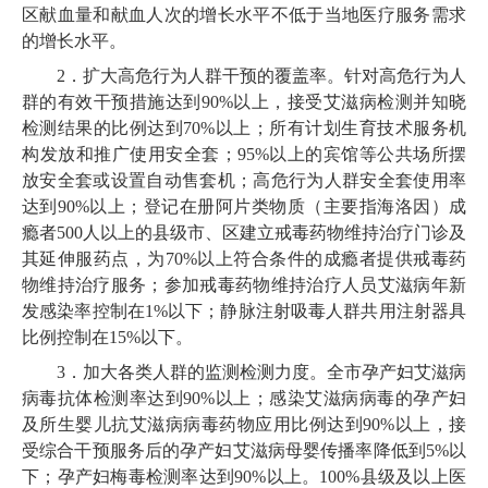
区献血量和献血人次的增长水平不低于当地医疗服务需求
的增长水平。
2．扩大高危行为人群干预的覆盖率。针对高危行为人
群的有效干预措施达到90%以上，接受艾滋病检测并知晓
检测结果的比例达到70%以上；所有计划生育技术服务机
构发放和推广使用安全套；95%以上的宾馆等公共场所摆
放安全套或设置自动售套机；高危行为人群安全套使用率
达到90%以上；登记在册阿片类物质（主要指海洛因）成
瘾者500人以上的县级市、区建立戒毒药物维持治疗门诊及
其延伸服药点，为70%以上符合条件的成瘾者提供戒毒药
物维持治疗服务；参加戒毒药物维持治疗人员艾滋病年新
发感染率控制在1%以下；静脉注射吸毒人群共用注射器具
比例控制在15%以下。
3．加大各类人群的监测检测力度。全市孕产妇艾滋病
病毒抗体检测率达到90%以上；感染艾滋病病毒的孕产妇
及所生婴儿抗艾滋病病毒药物应用比例达到90%以上，接
受综合干预服务后的孕产妇艾滋病母婴传播率降低到5%以
下；孕产妇梅毒检测率达到90%以上。100%县级及以上医