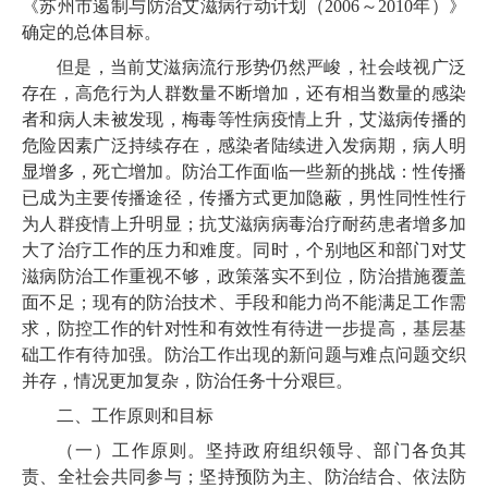
《苏州市遏制与防治艾滋病行动计划（2006～2010年）》
确定的总体目标。
但是，当前艾滋病流行形势仍然严峻，社会歧视广泛
存在，高危行为人群数量不断增加，还有相当数量的感染
者和病人未被发现，梅毒等性病疫情上升，艾滋病传播的
危险因素广泛持续存在，感染者陆续进入发病期，病人明
显增多，死亡增加。防治工作面临一些新的挑战：性传播
已成为主要传播途径，传播方式更加隐蔽，男性同性性行
为人群疫情上升明显；抗艾滋病病毒治疗耐药患者增多加
大了治疗工作的压力和难度。同时，个别地区和部门对艾
滋病防治工作重视不够，政策落实不到位，防治措施覆盖
面不足；现有的防治技术、手段和能力尚不能满足工作需
求，防控工作的针对性和有效性有待进一步提高，基层基
础工作有待加强。防治工作出现的新问题与难点问题交织
并存，情况更加复杂，防治任务十分艰巨。
二、工作原则和目标
（一）工作原则。坚持政府组织领导、部门各负其
责、全社会共同参与；坚持预防为主、防治结合、依法防