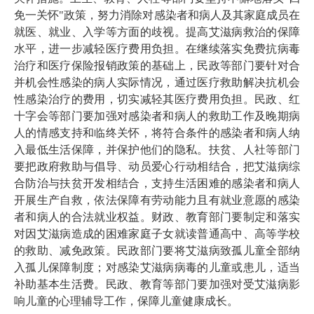
免一关怀"政策，努力消除对感染者和病人及其家庭成员在
就医、就业、入学等方面的歧视。提高艾滋病救治的保障
水平，进一步减轻医疗费用负担。在继续落实免费抗病毒
治疗和医疗保险报销政策的基础上，民政等部门要针对合
并机会性感染的病人实际情况，通过医疗救助解决抗机会
性感染治疗的费用，切实减轻其医疗费用负担。民政、红
十字会等部门要加强对感染者和病人的救助工作及晚期病
人的情感支持和临终关怀，将符合条件的感染者和病人纳
入最低生活保障，并保护他们的隐私。扶贫、人社等部门
要把政府救助与倡导、动员爱心行动相结合，把艾滋病综
合防治与扶贫开发相结合，支持生活困难的感染者和病人
开展生产自救，依法保障有劳动能力且有就业意愿的感染
者和病人的合法就业权益。财政、教育部门要制定和落实
对因艾滋病造成的困难家庭子女就读普通高中、高等学校
的救助、减免政策。民政部门要将艾滋病致孤儿童全部纳
入孤儿保障制度；对感染艾滋病病毒的儿童或患儿，适当
补助基本生活费。民政、教育等部门要加强对受艾滋病影
响儿童的心理辅导工作，保障儿童健康成长。