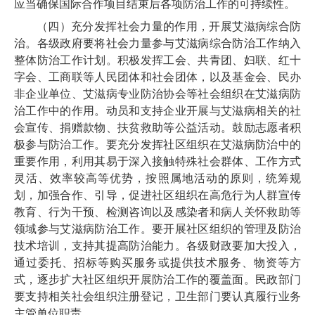
应当确保国际合作项目结束后各项防治工作的可持续性。
（四）充分发挥社会力量的作用，开展艾滋病综合防
治。各级政府要将社会力量参与艾滋病综合防治工作纳入
整体防治工作计划。积极发挥工会、共青团、妇联、红十
字会、工商联等人民团体和社会团体，以及基金会、民办
非企业单位、艾滋病专业防治协会等社会组织在艾滋病防
治工作中的作用。动员和支持企业开展与艾滋病相关的社
会宣传、捐赠款物、扶贫救助等公益活动。鼓励志愿者积
极参与防治工作。要充分发挥社区组织在艾滋病防治中的
重要作用，利用其易于深入接触特殊社会群体、工作方式
灵活、效率较高等优势，按照属地活动的原则，统筹规
划，加强合作、引导，促进社区组织在高危行为人群宣传
教育、行为干预、检测咨询以及感染者和病人关怀救助等
领域参与艾滋病防治工作。要开展社区组织的管理及防治
技术培训，支持其提高防治能力。各级财政要加大投入，
通过委托、招标等购买服务或提供技术服务、物资等方
式，逐步扩大社区组织开展防治工作的覆盖面。民政部门
要支持相关社会组织注册登记，卫生部门要认真履行业务
主管单位职责。