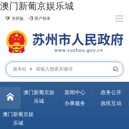
澳门新葡京娱乐城
关怀版
用户登录
搜本站
澳门新葡京娱
新闻中心
政务公开
乐城
办事服务
政民互动
澳门新葡京娱
乐城