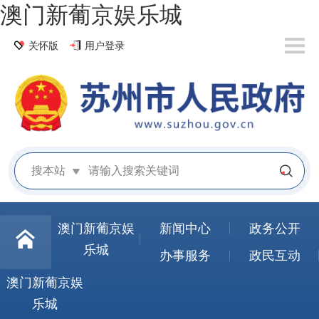
澳门新葡京娱乐城
关怀版
用户登录
搜本站
澳门新葡京娱
新闻中心
政务公开
乐城
办事服务
政民互动
澳门新葡京娱
乐城