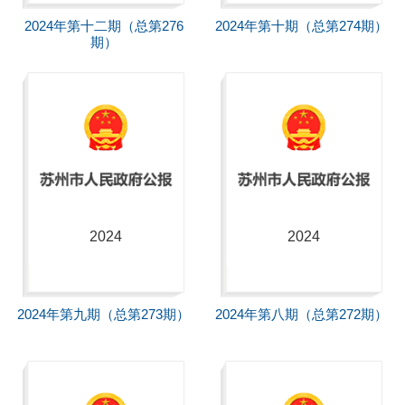
2024年第十二期（总第276
2024年第十期（总第274期）
期）
2024
2024
2024年第九期（总第273期）
2024年第八期（总第272期）