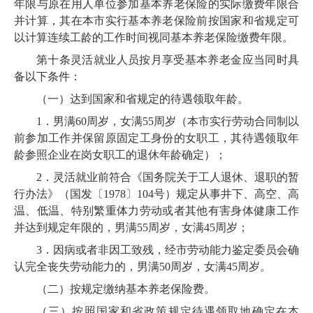
年限与原在用人单位参加基本养老保险的实际缴费年限合
并计算，其在本市实行基本养老保险前按国家和省规定可
以计算连续工龄的工作时间视同基本养老保险缴费年限。
第十条
灵活就业人员按月享受基本养老金应当同时具
备以下条件：
（一）达到国家和省规定的待遇领取年龄。
1
．
男满60周岁，女满55周岁（本市实行劳动合同制以
前参加工作并保留原固定工身份的女职工，其待遇领取年
龄参照企业在岗女职工的退休年龄确定）；
2
．
灵活就业前符合《国务院关于工人退休、退职的暂
行办法》（国发〔1978〕104号）规定从事井下、高空、高
温、低温、特别繁重体力劳动或者其他有害身体健康工作
并达到规定年限的，男满55周岁，女满45周岁；
3
．
因病或者非因工致残，经市劳动能力鉴定委员会确
认完全丧失劳动能力的，男满50周岁，女满45周岁。
（二）按规定缴纳基本养老保险费。
（三）按照国家和
省政策
规定待遇领取地确定在本