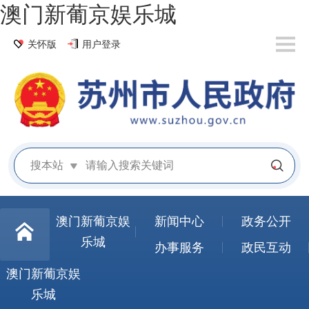
澳门新葡京娱乐城
关怀版
用户登录
搜本站
澳门新葡京娱
新闻中心
政务公开
乐城
办事服务
政民互动
澳门新葡京娱
乐城