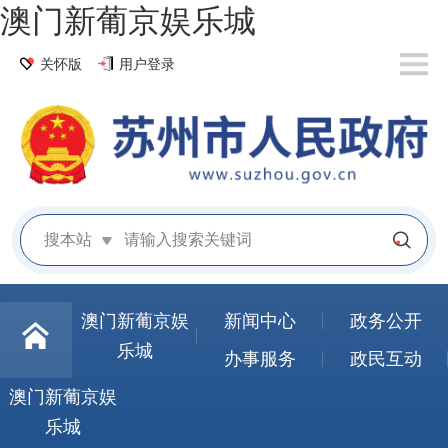
澳门新葡京娱乐城
关怀版
用户登录
搜本站
澳门新葡京娱
新闻中心
政务公开
乐城
办事服务
政民互动
澳门新葡京娱
乐城