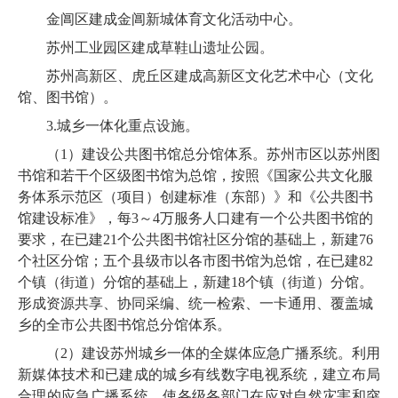
金阊区建成金阊新城体育文化活动中心。
苏州工业园区建成草鞋山遗址公园。
苏州高新区、虎丘区建成高新区文化艺术中心（文化
馆、图书馆）。
3.
城乡一体化重点设施。
（
1
）建设公共图书馆总分馆体系。
苏州市区以苏州图
书馆和若干个区级图书馆为总馆，按照《国家公共文化服
务体系示范区（项目）创建标准（东部）》和《公共图书
馆建设标准》，每
3
～
4
万服务人口建有一个公共图书馆的
要求，在已建
21
个公共图书馆社区分馆的基础上，新建
76
个社区分馆；五个县级市以各市图书馆为总馆，在已建
82
个镇（街道）分馆的基础上，新建
18
个镇（街道）分馆。
形成资源共享、协同采编、统一检索、一卡通用、覆盖城
乡的全市公共图书馆总分馆体系。
（
2
）建设苏州城乡一体的全媒体应急广播系统。利用
新媒体技术和已建成的城乡有线数字电视系统，建立布局
合理的应急广播系统，使各级各部门在应对自然灾害和突