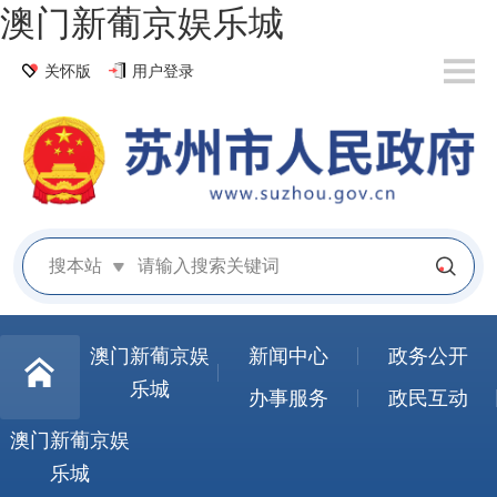
澳门新葡京娱乐城
关怀版
用户登录
搜本站
澳门新葡京娱
新闻中心
政务公开
乐城
办事服务
政民互动
澳门新葡京娱
乐城