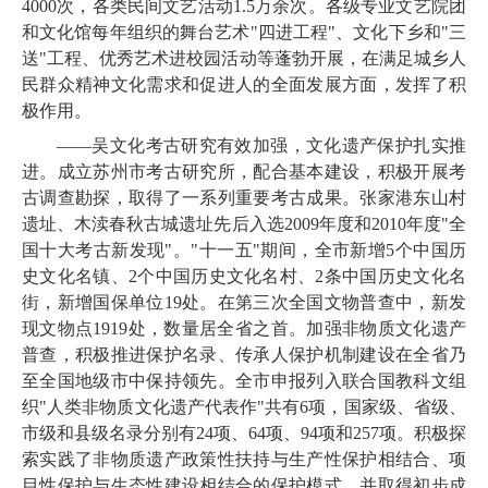
4000
次，各类民间文艺活动
1.5
万余次。
各级专业文艺院团
和文化馆每年组织的
舞台艺术"四进工程"、文化下乡和
"三
送"工程、
优秀艺术进校园活动等蓬勃
开展
，在满足城乡人
民群众精神文化需求和促进人的全面发展方面，发挥了积
极作用
。
——
吴文化考古研究有效加强，文化遗产保护扎实推
进。
成立苏州市考古研究所，配合基本建设，积极开展考
古调查勘探，取得了一系列重要考古成果。
张家港东山村
遗址、
木渎春秋古城遗址先后
入选
2009
年度和
2010
年度
"全
国十大考古新发现"。"十一五"期间，全市
新增
5
个中国历
史文化名镇、
2
个中国历史文化名村、
2
条
中国历史文化名
街，新增国保单位
19
处。在第三次全国文物普查中，新发
现文物点
1919
处，数量居全省之首。加强非物质文化遗产
普查，积极推进保护名录、传承人保护机制建设在全省乃
至全国地级市中保持领先。全市申报列入联合国教科文组
织"人类非物质文化遗产代表作"共有
6
项，国家级、省级、
市级和县级名录分别有
24
项、
64
项、
94
项和
257
项。积极探
索实践了非物质遗产政策性扶持与生产性保护相结合、项
目性保护与生态性建设相结合的保护模式，并取得初步成