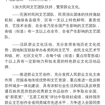
3.
加大民间文艺团队扶持，
繁荣群众文化。
——
完善对民间文艺团队、民营演出团体的扶持激励
机制，
确保各县级市、区有一支以上特色鲜明、素质优
良、艺技术全面、在全省乃至全国产生影响的文艺团队，
各镇（街道）有一支以上在全市、全省产生影响的文艺团
队。
——活跃群众文化活动。充分发挥各地历史文化优
势，因地制宜鼓励举办各类民间文艺节、农民文化艺术节
和镇、村、社区文化节，
在
每个镇（街道）重点培育形成
1
个以上具有一定影响力和知名度的特色群众文化活动品
牌。
——推进群众文艺创作。充分发挥人民群众文化主体
作用，挖掘各地传统优势和文艺资源，重点推进一批反映
苏州城乡一体化建设、具有浓郁社会生活风情以及反映普
通百姓所思所想的优秀群文作品创作，并争取
在全国、
省"群星奖"、"五星工程奖"评比中取得好成绩，保持我市
群众文艺创作全省同类城市先进水平，力争进入
全国同类