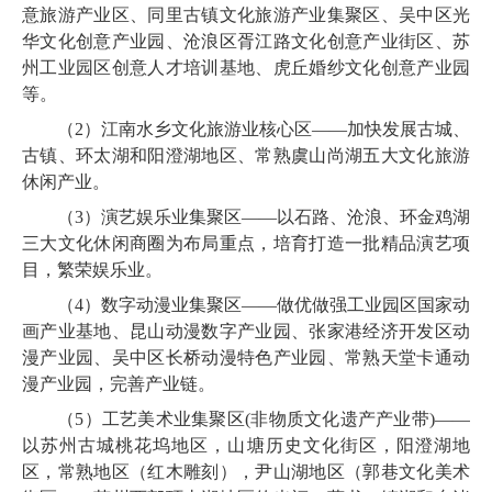
意旅游产业区、同里古镇文化旅游产业集聚区、吴中区光
华文化创意产业园、沧浪区胥江路文化创意产业街区、苏
州工业园区创意人才培训基地、虎丘婚纱文化创意产业园
等。
（
2
）江南水乡文化旅游业核心区——加快发展古城、
古镇、环太湖和阳澄湖地区、常熟虞山尚湖五大文化旅游
休闲产业。
（
3
）演艺娱乐业集聚区——以石路、沧浪、环金鸡湖
三大文化休闲商圈为布局重点，培育打造一批精品演艺项
目，繁荣娱乐业。
（
4
）数字动漫业集聚区——做优做强工业园区国家动
画产业基地、昆山动漫数字产业园、张家港经济开发区动
漫产业园、吴中区长桥动漫特色产业园、常熟天堂卡通动
漫产业园，完善产业链。
（
5
）工艺美术业集聚区
(
非物质文化遗产产业带
)
——
以苏州古城桃花坞地区，山塘历史文化街区，阳澄湖地
区，常熟地区（红木雕刻），尹山湖地区（郭巷文化美术