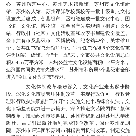
心、苏州演艺中心、苏州美术馆新馆、苏州市文化馆新
馆、苏州名人馆、苏州评弹学校新校等一批市级重点文化
设施先后建成，
各县级市、区相继建成一批文化中心、图
书馆、文化馆、博物馆，
在全省率先实现
镇（街道）文化
站、行政村（社区）文化活动室和农家书屋建设
全覆盖
。
全市共有市及县级市、区
博物馆、纪念馆
42
个，
美术馆
11
个，公共图书馆总分馆
111
个。
12
个图书馆
和
8
个文化馆被
评为国家一级馆。至"十一五"末，全市
公共文化设施总面
积
254.55
万平方米，人均公益性文化设施面积
0.14
平方米，
达到国内同类城市先进水平。苏州市和所属
5
个县级市全部
进入"全国文化先进市"行列。
——
文化体制改革稳步深入，
文化产业走出起步阶
段。深化文化市场管理体制改革，实现行政许可、行政管
理和行政执法职能"三分开"；实施文化市场综合执法，
文
化市场监管能力
进一步提升
。
深入推进文艺院团和出版体
制
改革，推动苏州市歌舞团、苏州市锡剧团和苏州大学出
版社、古吴轩出版社顺利完成转企改革，深化苏州昆剧
院、苏州市评弹团和苏州市滑稽剧团机制改革。
制定实施