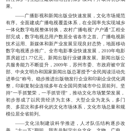
果。
——
广播影视
和
新闻出版业
快速发展
，文化市场规范
有序。全面建成广播电视覆盖体系，在全国率先实现城乡
一体化数字电视整体转换，
农村广播电视"户户通"工程全
部完成，数字电视总用户数居全省各市之首。广播电视新
技术运用、新媒体和新产业发展呈现良好态势，
地面移动
数字电视逐步推广。全市
电影事业快速发展，
2010
年
电影
票房超过
1.77
亿元。
新闻出版行业健康发展。新闻出版公
共服务能力不断提升，
2009
年，苏州市委、市政府被中宣
部、中央文明办和国家新闻出版总署授予"全民阅读活动先
进单位"称号。稳步推进出版物发行企业和印刷企业优化调
整，
印刷复制业连续多年在全国同类城市中位居前列。
坚
持"一手抓繁荣，一手抓管理"，推动文化市场繁荣发展，
初步形成了以民营经济为主体、大型企业为龙头，多门
类、多层次和多样化的文化市场体系，
文化市场总量和规
模位居全省前列。
——文化法制建设科学推进，
人才队伍结构逐步改
善。
"十一五"期间，我市共制定出台文化、文物、广电、