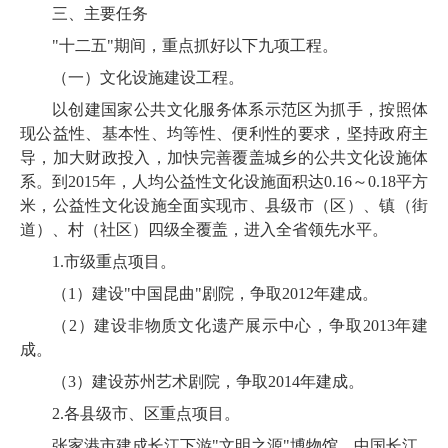
三、主要任务
"十二五"期间，重点抓好以下九项工程。
（
一）文化设施建设工程。
以创建国家公共文化服务体系示范区为抓手，按照体
现公益性、基本性、均等性、便利性的要求，坚持政府主
导，加大财政投入，加快完善覆盖城乡的公共文化设施体
系。
到
2015
年，人均公益性文化设施面积达
0.16
～
0.18
平方
米
，公益性文化设施全面实现市、县级市（区）、镇（街
道）、村（社区）四级全覆盖，进
入全省领先水平。
1.
市级重点项目。
（
1
）建设"中国昆曲"剧院，争取
2012
年建成。
（
2
）建设非物质文化遗产展示中心
，争取
2013
年建
成。
（
3
）建设苏州艺术剧院，争取
2014
年建成。
2.
各县级市、区重点项目。
张家港市建成
长江下游"文明之源"博物馆、中国长江