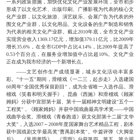
一系列政策措施，加快优化文化产业发展环境，全市
初步
形成了以文化艺术、出版印刷、广播影视为代表的核心文
化产业群，以文化旅游、演艺娱乐、会展广告为代表的外
围文化产业群，以文化用品、文化设备的生产制造和销售
为代表的相关文化产业群。
截止
2010
年底，全市文化产业
实现营业收入
1369.17
亿元，增加值
379.11
亿元，比
2009
年
增长
35.6%
，在全市
GDP
中占比
4.14%
，比
2009
年提高了
0.53
个百分点，在服务业增加值中占比超
10%
。
文化产业
正在成为我市经济的一个新增长点。
——
文艺创作生产成绩显著，
城乡文化活动丰富多
彩。"十一五"期间，
滑稽戏《一二三，起步走》
入选建国
60
周年"全国优秀保留剧目"，成为全省唯一入选作品。
滑
稽戏
《笑着和明天握手》、昆曲《西施》和
滑稽戏《顾家
姆妈》分获中宣部第十届、第十一届精神文明建设"五个一
工程奖"，《顾家姆妈》并获中国戏曲最高学术奖——中国
戏曲学会奖。
滑稽戏《青春跑道》获文化部第十二届"文华
大奖"，
入选
2007
～
2008
年度国家舞台艺术精品工程，剧本
获
中国戏剧文学最高奖"曹禺剧本奖"
。
中篇评弹《大脚皇
后》、《风雨黄昏》、《雷雨》分获第四、第五、第六届