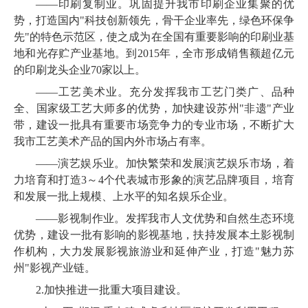
——印刷复制业。巩固提升我市印刷企业集聚的优
势，打造国内"
科技创新领先，骨干企业率先，绿色环保争
先"
的特色示范区，使之成为在全国有重要影响的印刷业基
地和光存贮产业基地。到
2015
年，全市形成销售额超亿元
的印刷龙头企业
70
家以上。
——工艺美术业。充分发挥我市工艺门类广、品种
全、国家级工艺大师多的优势，加快建设苏州"非遗"产业
带，建设一批具有重要市场竞争力的专业市场，不断扩大
我市工艺美术产品的国内外市场占有率。
——演艺娱乐业。加快繁荣和发展演艺娱乐市场，
着
力培育和打造
3
～
4
个代表城市形象的演艺品牌项目，培育
和发展一批上规模、上水平的知名娱乐企业。
——影视制作业。发挥我市人文优势和自然生态环境
优势，建设一批有影响的影视基地，扶持发展本土影视制
作机构，
大力
发展影视旅游业和延伸产业，
打造"魅力苏
州"影视产业链。
2.
加快推进一批
重大项目
建设。