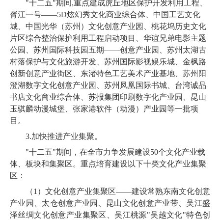
"十二五"期间
,
重点建成虎丘地区保护开发利用工程、
胥江一号——
5D
炫幻秀文化商业综合体、中国工艺文化
城、中国光华（苏州）文化创意产业园、桃花坞历史文化
片区综合整治保护利用工程启动项目、华谊兄弟电影主题
公园、苏州国际科技园五期——创意产业园、苏州太湖古
村落保护与文化旅游开发、苏州国际影视娱乐城、金枫路
创新创意产业街区、东渚特色工艺美术产业基地、苏州阳
澄湖数字文化创意产业园、苏州凤凰国际书城、台湾诚品
书店文化商业综合体、苏报集团印刷数字化产业园、昆山
玉骐麟动漫城堡、张家港软件（动漫）产业园等一批项
目
。
3.
加快推进产业集聚。
"十二五"期间，在全市力争
发展建设
50
个
文化产业载
体、板块和集聚区。重点培育建设以下十类文化产业集聚
区：
（
1
）文化创意产业集聚区——建设常熟东南文化创意
产业园、太仓创意产业园、昆山文化创意产业带、吴江盛
泽丝绸文化创意产业集聚区、吴江桃源"吴越文化"特色创