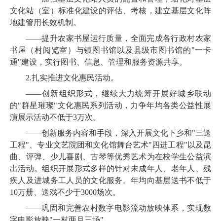
文化站（室）标准化建设的评估、考核，建立基层文化阵
地建管用长效机制。
——提升农家书屋运行质量，
全面完成各行政村农家
书屋（村阅览室）与镇图书馆以及县级市图书馆的"一卡
通"建设，实行图书、信息、管理和服务资源共享。
2.
扎实推进文化惠民活动。
——创新组织形式，
继续大力统筹开展好城乡联动
的"群星璀璨"文化惠民系列活动，力争年均各类公益性展
演展示活动不低于
3
万次。
——创新服务内容和手段，深入开展文化下乡和"三送
工程"、专业文艺院团和文化馆舞台艺术"四进工程"以及昆
曲、评弹、少儿喜剧、古琴等优秀艺术为在校学生公益演
出活动。组织开展形式多样的针对未成年人、老年人、残
疾人及进城务工人员的文化服务。年均向基层送书不低于
10
万册、送戏不少于
3000
场次。
——
巩固和完善农村数字电影流动放映体系，实现数
字电影放映"一村两月三场"
。