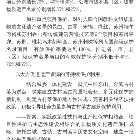
项目分别增长
20%
、
40%
和
30%
。公布市级和县（区）级非
物质遗产名录分别增长
35%
和
25%
。
——加强重点项目保护。对列入联合国教科文组织非
物质文化遗产名录的昆曲、古琴、
宋锦、缂丝、苏州端午
习俗和苏州香山帮传统建筑营造技艺等
6
个项目和苏州评
弹、苏剧、桃花坞木刻年画、苏州刺绣等列入国家级保护
名录项目，有效保护率要达到
100%
。推进省、市、县
（区）级保护名录项目的有效保护率分别不低于
80%
、
70%
和
65%
。
3.
大力促进遗产资源的可持续保护利用。
——结合城乡一体化建设，以吴中区东山、金庭古村
落为试点，探索建立古村落古民居社会化、多元化保护的
新机制，制定古村落保护地方性法规，完善相关经济扶持
政策，积极引导社会力量参与古村落古建筑保护利用。
——探索、实践政策性扶持与生产性保护相结合、项
目性保护与生态性建设相结合的非物质文化遗产保护战
略。依托古城、古镇、古村落等历史文化空间，建立一批
文化生态保护试验区。