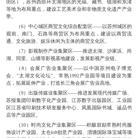
街区），苏州西部环太湖地区的光福、藏书、镇湖和东渚
等地为布局重点，建设工艺美术业和非物质文化遗产产业
带。
（
6
）中心城区商贸文化综合配套区——以苏州城区的
观前、南门、石路等商贸区为布局重点，建设以商贸流
通、文化旅游、娱乐休闲为主体的商贸文化区。
（
7
）影视制作产业集聚区——推进太湖、沙家浜、尚
湖、同里、山塘等影视基地建设，发展影视产业链。
（
8
）会展广告业集聚区——以中国苏州电子博览
会、"太湖文化论坛"、常熟
1992
产业园等项目建设为重
点，拓展延伸产业，打造长三角会展广告业高地。
（
9
）出版传媒业集聚区——推进发展现代传媒广场、
苏报集团印刷数字化产业园、江苏数字出版园区、工业园
区江苏省印刷技术研发服务中心、凤凰国际书城、
诚品书
店
等产业园区。
（
10
）时尚文化产业集聚区——积极鼓励常熟时尚服
饰设计产业园、太仓
loft
创意产业园、渭塘国际珠宝城等项