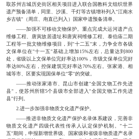
取苏州古城历史街区相关项目进入联合国教科文组织世界
遗产预备清单，同里、沙溪、千灯等古镇增补列入"江南水
乡古镇"（周庄、
甪
直已列入）国家申遗预备清单。
——加强不可移动文物保护。重点完成大运河遗产点
维修工程、唐寅故居遗址和唐寅祠维修工程、泰伯庙二期
工程等一批文物维修项目，到"十二五"末，力争全市各级
文保单位在"十一五"基础上增加
15%
左右，总量达到
800
处，省级以上文保单位完好率达
100%
，市级文保单位完好
率达
80%
左右，控保建筑完好率达
70%
左右。张家港、相
城等市、区要实现国保单位"零"的突破。
——
推动张家港市、昆山市创建"全国文物工作先进
县"，使苏州所辖
5
个县级市全部进入"全国文物工作先进
县"行列。
2.
进一步加强非物质文化遗产保护。
——
推进非物质文化遗产保护名录体系建设，完善非
物质文化遗产四级代表性传承人认定保护机制。"十二
五"期间，申报新增世界级、国家级和省级非物质遗产名录