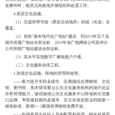
发事件时，能灵活高效地开展组织和处置工作。
4.
基层文化设施。
（
1
）完成
评弹书场（票友活动场所）的镇（街道）全
覆盖。
（
2
）加快"基本现代化广电站"建设，到
2013
年五个县
级市所属广电站全部达标，
2015
年省广电网络公司苏州分
公司所辖广电站建设全部达标。
（
3
）高水平实现数字广播电视户户通。
（二）文化服务创优工程。
1.
加强文化设施、阵地的管理和使用。
——
着力提升市和县级市、区两级综合博物馆、文化
馆、图书馆、美术馆等重点公共文化服务机构的
现代化运
作和管理能力，
做优做强公共文化服务中心阵地和示范窗
口品牌。
争取规划期内
县级市、区
文化馆全部达到国家一
级馆标准。新增
2
～
3
家国有博物馆免费开放。
——
加强基层文化站人员的配置和管理，细化对基层