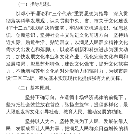
（一）指导思想。
以邓小平理论和"三个代表"重要思想为指导，
深入贯
彻落实科学发展观
，认真贯彻中央、省、市关于文化建设
和"十二五"规划的决策部署，牢固树立机遇意识、忧患意
识、创新意识，坚持社会主义先进文化前进方向，坚持贴
近实际、贴近生活、贴近群众，以满足人民群众精神文化
需求为出发点和落脚点，以改革创新和科技进步为强大动
力，加快发展文化事业和文化产业，
优化完善文化布局和
发展格局，彰显苏州特色，建设文化强市，
提升文化软实
力，不断增强苏州文化的对外影响力和辐射力，
为
我市
建
设"三区三城"、率先基本实现现代化
提供强有力的支撑。
（二）基本原则。
——
坚持正确导向。在遵循市场经济规律的前提下，
坚持
把社会效益放在首位，弘扬主旋律，提倡多样化，
最
大限度发挥文化引导社会、教育人民、推动发展的功能。
——
坚持以人为本。坚持发展为了人民、发展依靠人
民、发展成果让人民共享，把满足人民群众日益增长的精