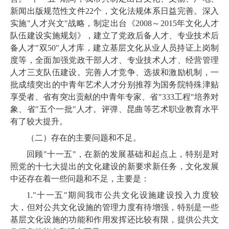
新闻出版规范性文件
22
个，文化法规体系日益完善。深入
实施"人才兴文"战略，
制定出台《
2008
～
2015
年文化人才
队伍建设实施规划》，
建立了党政后备人才、专业技术后
备人才"双
50
"人才库，建立基层文化从业人员持证上岗制
度等，
全面加强党政干部人才、专业技术人才、经营管理
人才三支队伍建设。完善人才竞争、选拔和激励机制
，
一
批成绩突出的中青年艺术人才分别推荐为国务院特殊津贴
享受者、省有突出贡献的中青年专家、省"
333
工程"培养对
象、省"五个一批"人才。
评弹、昆曲等艺术职业教育水平
有了较大提升。
（二）
存在的主要问题和不足。
回顾"十一五"，在新的发展基础和起点上，特别是对
照党的十七大提出的文化建设的新要求新任务，文化发展
中还存在着一些问题和不足，主要是：
1.
"十一五"期间我市公共文化设施建设投入力度较
大，但对公共文化设施的管理力度有待增强，特别是一些
基层文化设施的功能和作用发挥还比较有限，提供公共文