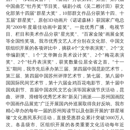
中国曲艺"牡丹奖"节目奖。锡剧小戏《吴二赖讨田》获文
化部第十四届"群星大奖"，
10
部群文作品分获第十四、十
五届"群星奖"。
原创
3D
动画片《诺诺森林》获国家广电总
局"
2009
年度最佳动画中篇奖"。
一批优秀广播、电视节
目、栏目和美术作品分获
"星光奖"、
"百家金陵"画展金奖
等全国性奖项。
我市优秀文艺人才分别在文化部、中国文
联组织开展的各项评比中，摘获
4
个"文华表演奖"、
2
个"文
华编剧奖"、
1
个"文华舞台美术设计奖"、
2
个"梅花表演
奖"、
2
个"牡丹表演奖"，获奖数量位居全省之首。"十一
五"期间，
我市先后承办第三届、第四届中国昆剧艺术节，
第三届、第四届中国苏州评弹艺术节，第七届、第八届中
国国际民间艺术节，第十六届金鸡百花电影节、第十届中
国戏剧节、
首届中国农民文艺会演等国家级节庆活动，
昆
曲、评弹、滑稽等优秀艺术和"新吴门画派
——苏州国画院
中国画作品展览"
广泛开展国内外巡展取得良好反响
。我市
精心
举办的
每年一届的苏州阅读节以及
创新
开展的"群星璀
璨"文化惠民系列活动，直接受惠群众累计突破
5000
万人
次。
各县级市、区组织开展的各类重要文化活动每年近