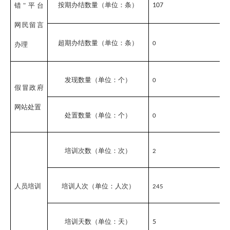
按期办结数量（单位：条）
错"平台
107
网民留言
超期办结数量（单位：条）
0
办理
发现数量（单位：个）
0
假冒政府
网站处置
处置数量（单位：个）
0
培训次数（单位：次）
2
人员培训
培训人次（单位：人次）
245
培训天数（单位：天）
5