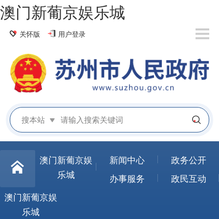
澳门新葡京娱乐城
关怀版
用户登录
搜本站
澳门新葡京娱
新闻中心
政务公开
乐城
办事服务
政民互动
澳门新葡京娱
乐城