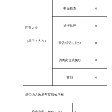
书面检查
0
通报批评
0
问责人次
（单位：人次）
警告或记过处分
0
调离岗位或免职
0
其他
0
是否纳入政府年度绩效考核
检查次数（单位：次）