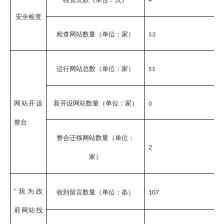
4
安全检查
检查网站数量（单位：家）
53
运行网站总数（单位：家）
5
1
网站开设
新开设网站数量（单位：家）
0
整合
整合迁移网站数量（单位：
2
家）
"我为政
收到留言数量（单位：条）
107
府网站找