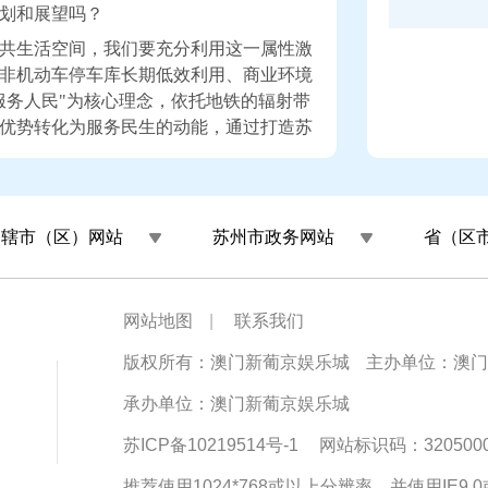
划和展望吗？
共生活空间，我们要充分利用这一属性激
非机动车停车库长期低效利用、商业环境
服务人民"为核心理念，依托地铁的辐射带
优势转化为服务民生的动能，通过打造苏
站落地集餐饮、生活服务于一体的便民商业
一实践既为市民出行提供了多元便利选择，
铁空间从单一交通功能向"城市生活服务
州辖市（区）网站
苏州市政务网站
省（区
多存量空间，打造特色地铁商业项目，让
一公里"便利的同时，为城市高质量发展注
烟火气的"民生脉络"。
网站地图
|
联系我们
版权所有：澳门新葡京娱乐城
主办单位：澳门
，地铁列车内设定的温度是多少？
承办单位：澳门新葡京娱乐城
度进行调整，目前已开启制冷模式，温度
苏ICP备10219514号-1
网站标识码：3205000
展运营列车车厢跟踪测温，通过分析温度数
空调温度调整。由于地铁列车车厢为非密
推荐使用1024*768或以上分辨率，并使用IE9