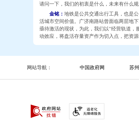
请问一下，我们的初衷是什么，未来有什么规
金铭
：
地铁是公共交通出行工具，也是公
活城市空间价值。广济南路站曾面临两层地下
亟待激活的现状，为此，我们以"经营轨道，
动效应，将盘活存量资产作为切入点，把资源
州地铁自营商业品牌"汇星连"，在广济南路
场景，初步构建起"15分钟便民生活圈"。这
也让企业发展深度融入城市发展大局，推动地
节点"延伸。
中国政府网
苏
网站导航：
未来，我们将以地铁为纽带，持续激活更
站点成为服务民生的"微枢纽"，在提供"最后
入创新活力，使地铁网络成为串联生活、传递
刘先生：
5号线列车车厢里闷热，有味道
朱宁：
5号线电客车空调模式根据季节温
设定为25度。我们也会安排工作人员每日开
据变化情况、天气情况及客流变化，适时开展