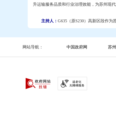
升运输服务品质和行业治理效能，为苏州现代
主持人：
G635（原S230）高新区段
正在推进改扩建工程。能否请您介绍一下该项
度、关键节点完成情况以及预计通车时间？
戎怡
：
635国道苏州高新区段（230省
中国政府网
苏
网站导航：
山路），路线起自龙景路南侧，顺接现状前进
侧，顺接现状635国道，全长4.246公里。
双向六车道，设计速度为80公里/小时；辅路
时，概算投资127980.40万元，项目于2024
车。
635国道苏州高新区段（230省道苏州高
的重要组成部分，该段改扩建工程的实施对提
网结构，改善环太湖地区交通出行条件，促进
项目分两阶段实施，第一阶段利用老路保
路保通，对老路进行改造建设。目前第一阶段
成95%，板梁预制完成100%，土方填筑完成