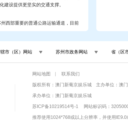
化建设提供更坚实的交通支撑。
作为苏州西部重要的普通公路运输通道，目前
目的当前进展，包括工程规划、施工进
道苏州高新区段）改扩建工程（龙景路至昆仑
州辖市（区）网站
苏州市政务网站
省（区
桥，沿老路线位向北，止于昆仑山路北
采用设置辅路的一级公路标准建设，主路采用
采用双向二车道，设计速度为50公里/小
年12月正式开工建设，预计2026年2月建成通
网站地图
|
联系我们
版权所有：澳门新葡京娱乐城
主办单位：澳门
新区段）是《国家公路网规划》中635国道
承办单位：澳门新葡京娱乐城
高国道通行能力和服务水平，完善区域路
沿线经济社会发展等具有重要意义。
苏ICP备10219514号-1
网站标识码：3205000
通，实施新建道路，第二阶段利用新建道
推荐使用1024*768或以上分辨率，并使用IE9
桥梁工程钻孔桩已全部完成，下部结构完
95%，预计9月初完成第一阶段施工，实施