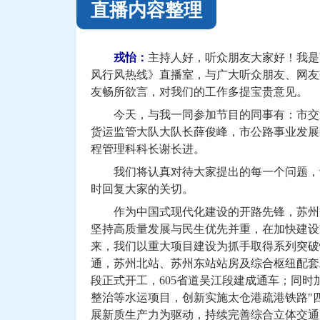
直播内容整理
戎怡
：
主持人好，听众朋友大家好！我是
风行风热线》直播室，与广大听众朋友、网友
友畅所欲言，对我们的工作多提宝贵意见。
今天，与我一同参加节目的同事有：市交
货运监管大队大队长薛俊峰，市公路事业发展
程管理科科长谢长进。
我们将认真对待大家提出的每一个问题，
时回复大家的关切。
作为中国式现代化建设的开路先锋，苏州
坚持高质量发展与民生优先并重，在加快建设
来，我们以重大项目建设为抓手取得系列突破
通，苏州北站、苏州东站站房及综合枢纽配套
段正式开工，605省道吴江段建成通车；同时
整治等水运项目，创新实施太仓港疏港铁路"
展新质生产力为驱动，持续完善综合立体交通