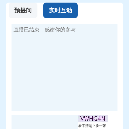
何静清：
苏州公积金以灵活就业试点为抓手，推
预提问
实时互动
动住房公积金从单位职工"专享"转为全体劳动者"共
享"。在具体实践中，我们从灵活就业人员的实际需
求出发，持续迭代升级试点内容，让政策更接地气、
更聚人气、更添福气。
今年7月的这次试点升级，重在进一步加大普惠
力度，让农民群体能够更好地参与试点；同时，我们
还创新推出了补充公积金制度，为单位职工提供
了"自选礼包"。总的来说，一共有五大升级，分别
是：缴存更灵活，有"按月缴存"和"自由缴存"两种模
式可供选择；提取更自由，缴存人可自由提取以灵活
就业人员身份缴存的住房公积金，无需材料，没有限
制；补贴再优化，开户缴存即享100元补贴，还有
30%的利息补贴，账户年化收益达1.95%；贷款再升
看不清楚？换一张