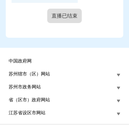
级，推出了"缴还一体化"模式，实现缴存、还贷两不
误；体验再提升，推出微信、支付宝小程序，实
直播已结束
现"一点即办"。
通过持续的创新完善，苏州的试点成效走在了全
国前列。到上个月底，全市新增灵活就业开户15.6万
人，实缴11.8万人，累计开户54万人，累计实缴39万
人，四项指标都是全国试点城市第一。
中国政府网
苏州辖市（区）网站
主持人：
近年来，住房公积金政策利好频出，其
苏州市政务网站
中贷款、提取政策的调整尤为引人关注，可以给我们
省（区市）政府网站
介绍一下吗？
江苏省设区市网站
何静清：
正如此前中央城市工作会议指出的
——"人民城市人民建，人民城市为人民"，公积金作