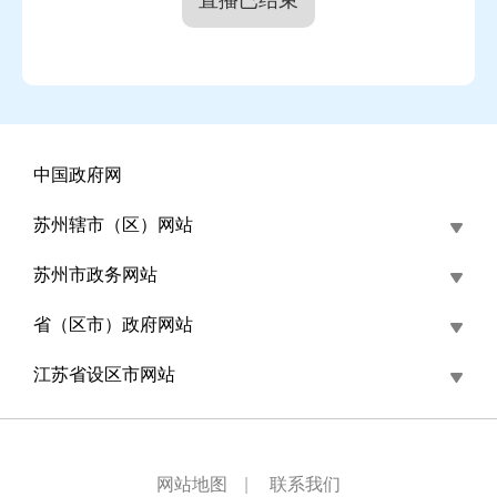
直播已结束
一方面，我们聚焦企业办事需求，依托现有的政
务服务站点，打造企业综合服务中心，同时将服务延
伸至产业园、楼宇，并且提供帮办服务，由专业团队
辅导企业办理服务事项，让企业"就近办"。像今年春
节，苏州高新区"企航家"服务团队三天内，为企业成
中国政府网
功办理外贸出口资质，完成了经营范围增加、对外贸
苏州辖市（区）网站
易备案、电子口岸卡网上申领、出口退税登记等一系
列手续。
苏州市政务网站
另一方面，我们还聚焦企业政策需求，打造"一
省（区市）政府网站
企来办"企业综合服务线上平台，归集了近2万条惠企
江苏省设区市网站
政策，上线了186张"人工智能+政策明白卡"，让企业
快速获取最新政策，最终目的是扩大政策覆盖面，加
快政策兑现速度，帮助企业精准捕捉政策、享受政
网站地图
|
联系我们
策。同时，我们还围绕企业出海、金融咨询、低空飞