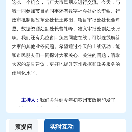
这么一个机会，与广大市民朋友进行交流。今天，与
我一同参加节目的同事还有数字社会处处长李敏、行
政审批制度改革处处长王苏阳、项目审批处处长金辉
昱、数据资源处副处长曹礼峰、准入审批处副处长张
职。我们还有几位窗口负责同志在线，可以连线解答
大家的其他业务问题。希望通过今天的上线活动，能
和市民朋友们一同探讨大家关心、关注的问题，听取
大家的意见建议，更好地提升苏州数据和政务服务的
便利化水平。
主持人：
我们关注到今年初苏州市政府印发了
《苏州市推进新型工业化2025年行动方案》，发布
了"苏州智造十大行动"，其中"营商环境优化行动"中
预提问
实时互动
提出了要"推进政务服务增值化改革，加强企业综合