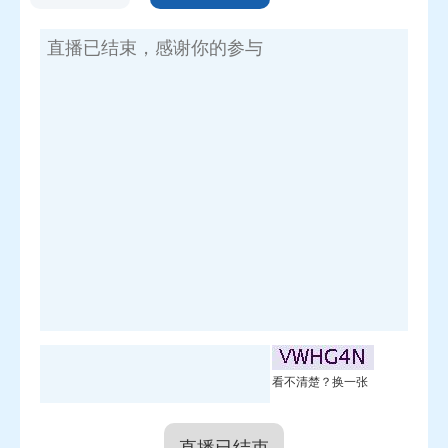
服务体系建设"，在涉企资源集中、数字赋能、诉求
处办等方面有新的要求和部署，所以借此机会，可否
介绍一下我们苏州在"企业综合服务体系建设"方面，
有何新的举措？
王安方
：
"企业综合服务体系建设"是今年市委、
市政府优化营商环境的重要举措，将"政务服
务"和"企业服务"融合起来，在原有审批政务服务的
基础上，聚焦企业发展全生命周期服务需求，提供金
融、政策等更多增值化服务，可以说是我们政务服务
改革的一次提档升级。
目前，全市企业综合服务体系建设重点围绕"一
门、一网、一线"，打造"企业之家"，整合政府、社
看不清楚？换一张
会和市场等各类企业服务资源，构建企业服务新生
态。