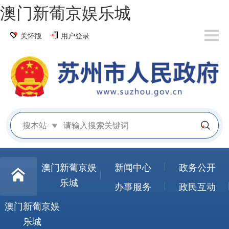
澳门新葡京娱乐城
关怀版
用户登录
搜本站
澳门新葡京娱
新闻中心
政务公开
乐城
办事服务
政民互动
澳门新葡京娱
乐城