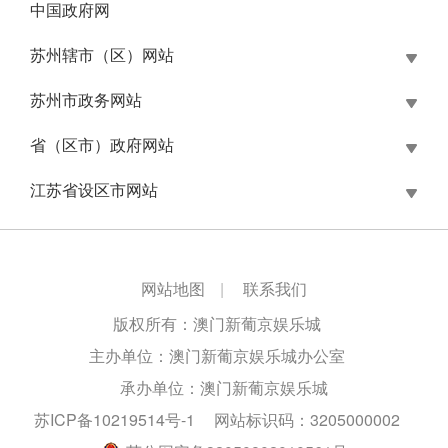
中国政府网
苏州辖市（区）网站
苏州市政务网站
省（区市）政府网站
江苏省设区市网站
网站地图
|
联系我们
版权所有：澳门新葡京娱乐城
主办单位：澳门新葡京娱乐城办公室
承办单位：澳门新葡京娱乐城
苏ICP备10219514号-1
网站标识码：3205000002