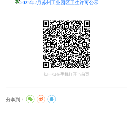
2025年2月苏州工业园区卫生许可公示
扫一扫在手机打开当前页
分享到：