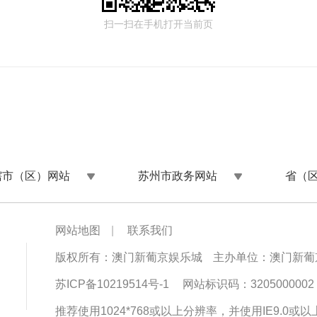
扫一扫在手机打开当前页
辖市（区）网站
苏州市政务网站
省（
网站地图
|
联系我们
版权所有：澳门新葡京娱乐城
主办单位：澳门新葡
苏ICP备10219514号-1
网站标识码：3205000002
推荐使用1024*768或以上分辨率，并使用IE9.0或