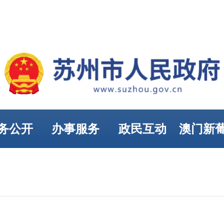
务公开
办事服务
政民互动
澳门新
娱乐