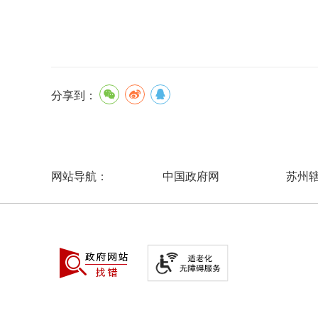
分享到：
中国政府网
苏州
网站导航：