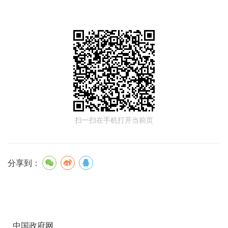
扫一扫在手机打开当前页
分享到：
中国政府网