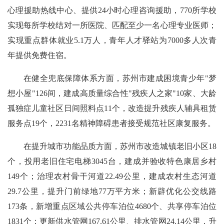
心理援助热线中心、提供24小时心理咨询援助，770所学校
实现每所学校结对一所医院、匹配至少一名心理专业医师；
实现重点群体就业5.1万人，青年人才驿站为7000多人次青
年提供免费住宿。
在健全兜底保障体系方面，苏州市建成困境青少年"梦
想小屋"126间，建成高质量综合性"残疾人之家"10家、大龄
孤独症儿童社区日间照料点11个，改造提升残疾人辅具租赁
服务点19个，2231名精神障碍患者接受规范社区康复服务。
在提升城市功能品质方面，苏州市改造城镇老旧小区18
个，投用老旧住宅电梯3045台，建成并验收特色康居乡村
149个；治理农村骨干河道22.49公里，建成农村生态河道
29.7公里，提升门前绿地77万平方米；新辟优化公交线路
173条，新增重点区域公共停车泊位4680个、共享停车泊位
1831个；更新供水管网167.61公里、排水管网24.14公里，升