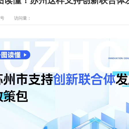
图读懂！苏州这样支持创新联合体
众号
访问量：