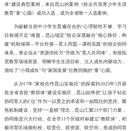
体"建设典型案例，来自昆山的案例《校企共筑青少年生涯
教育"童"心圆》成功入选，成为全省唯一入选案例。
为破解当前中小学生普遍存在的"心理韧性不够、学习
目标感不足"难题，昆山锚定"校企深度融合"核心路径，构
建"机制保障—平台对接—育人同盟—课程实践"的校企协同
体系，将企业从"资源供给方"升级为"育人共同体"，有效拓
宽教育场域资源、明晰学生生涯目标、注入成长内驱动力，
描绘了"小我成长"与"家国发展"社教同频的"童"心圆。
从2017年"家校合作昆山实验区"的探索到2025年5月获
批全省首批"教联体"建设实验区，昆山始终把"让孩子站在
协同育人的C位"作为一以贯之的承诺和一如既往的坚持。聚
焦机制建设，坚持"一盘棋"理念，昆山汇聚23个部门力量，
协同推进六大行动。在全市11个区镇对标建立"教联体"，积
极培育区域领衔校，联责任、联资源、联空间，形成协同育