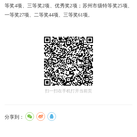
等奖4项、三等奖2项、优秀奖2项；苏州市级特等奖25项、
一等奖27项、二等奖44项、三等奖61项。
扫一扫在手机打开当前页
分享到：