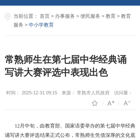
当前位置：
首页
>
办事服务
>
便民服务
>
教育
>
教育
服务
>
中小学教育
常熟师生在第七届中华经典诵
写讲大赛评选中表现出色
时间：
2025-12-31 09:15
来源：
常熟市人民政府
访问量：
12月中旬，由教育部、国家语委举办的第七届中华经典
诵写讲大赛评选结果正式公布，常熟师生凭借深厚的文化底