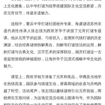
上文化雅集，以中华灯谜为纽带搭建国际文化交流桥梁，共
庆元宵佳节，传递非遗魅力。
连线中，董浜中学灯谜社团校外专家、海虞谜语苏州非
遗代表性传承人张志强为西班牙学子讲授了元宵灯谜专题
课。他从元宵节的起源、习俗切入，追溯宋代猜灯谜的历史
渊源，结合经典谜例拆解离合、别解等灯谜技法的运用，解
析灯谜与古典文化、汉字艺术的深厚联结，揭开灯谜这一古
老益智游戏的神秘面纱，让海外学子沉浸式领略中华文化的
魅力。
课堂上，西班牙校方准备了元宵和奖品，华裔及当地学
生热情高涨，踊跃参与猜谜互动，屏幕两端的欢喜与共鸣跨
越了时空。活动尾声，张志强以趣味谜例引出元宵祝福，两
校师生互致问候，为这场交流活动画上圆满句号。作为国际
校际文化交流的一次生动实践，此次活动深化了海外华裔新