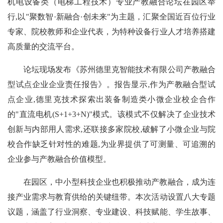
机电设备类（电梯工程技术）专业产教融合论坛在园区举
行,以"聚数智·新融合·创未来"为主题，汇聚全国近百位行业
专家、院校教师和企业代表，为特种设备行业人才培养搭建
高质量的交流平台。
论坛现场发布《苏州德里克智能技术有限公司产教融合
型试点企业企业责任报告》。报告显示,作为产教融合型试
点企业,德里克技术探索出装备制造类小微企业校企合作
的"直流电机(S+1+3+N)"模式。该模式不仅解决了企业技术
创新与内部用人需求,还联接多家院校,破解了小微企业与院
校合作缺乏针对性的难题,为业界提供了可测量、可追溯的
企业参与产教融合价值模型。
在园区，中小型科技企业也积极推动产教融合，成为连
接产业需求与教育供给的关键纽带。本次活动设置八大专题
议题，涵盖了行业洞察、专业建设、科技赋能、学生故事、