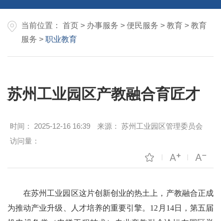
当前位置：
首页
>
办事服务
>
便民服务
>
教育
>
教育
服务
>
职业教育
苏州工业园区产教融合育匠才
时间：
2025-12-16 16:39
来源：
苏州工业园区管理委员会
访问量：
在苏州工业园区这片创新创业的热土上，产教融合正成
为推动产业升级、人才培养的重要引擎。12月14日，第五届