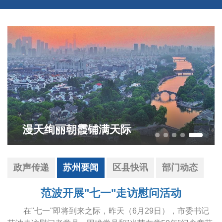
漫天绚丽朝霞铺满天际
政声传递
苏州要闻
区县快讯
部门动态
范波开展"七一"走访慰问活动
在"七一"即将到来之际，昨天（6月29日），市委书记