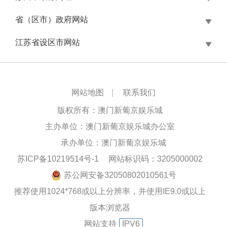
省（区市）政府网站
江苏省设区市网站
网站地图
|
联系我们
版权所有：澳门新葡京娱乐城
主办单位：澳门新葡京娱乐城办公室
承办单位：澳门新葡京娱乐城
苏ICP备10219514号-1
网站标识码：3205000002
苏公网安备32050802010561号
推荐使用1024*768或以上分辨率，并使用IE9.0或以上
版本浏览器
网站支持
IPV6