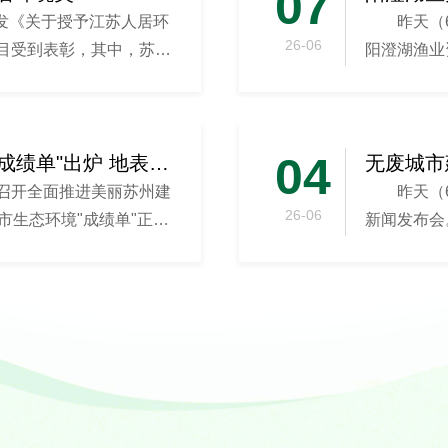
07
发《关于授予江苏人居环
昨天（
26-06
项目受到表彰，其中，苏州
阳澄湖渔业
举办。...
04
2025年度苏州生态环境"成绩单"出炉 地表水环境创"国考...
无废城市
府召开全面推进美丽苏州建
昨天（
26-06
市生态环境"成绩单"正式
新闻发布会
交通运输...