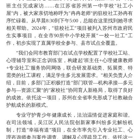
班主任完成家访……在江苏省苏州第一中学校"社工小
屋"内，被大家亲切地称呼为"冉冉老师"的驻校社工孙冉有
序忙碌着。从早晨8:30到下午5:00，总能在这里找到她寻求
相关帮助。2024年，"驻校社工"项目被列入苏州市政府民
生实事项目，在全市90所中小学校开展"一校一社工"工
作，初步实现了直属学校全参与、县市试点全覆盖。
"我们会同市教育部门在试点学校配置了学校社工站、
心理辅导室和正念训练室，构建起'班主任+心理健康教师
+专业社工'服务协同网络，联合研发基础类、拓展类、特
需类的社工课程，满足学生多元发展需求。"相关负责人介
绍，目前，多部门正积极打造"部门联管—机构承接—多元
参与—资源汇聚"的"家校社"协同育人新格局，取得了良好
的成效。依托这一项目，苏州在全省率先形成了社教融合
护航成长的新模式。
专业守护青少年健康成长，法治温情促进家庭和谐。
在司法领域，吴江区人民法院创新家事纠纷多元解纷机
制，打造"幸福有道"项目，在全市率先引入专业社工、心
理咨询师参与案件调查、调解及心理疏导工作。依托这一