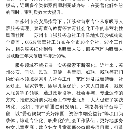
模式，近期多个类似案例顺利完成办结，在妥善化解纠纷
的同时，审判质效大大提升。
在苏州市公安局指导下，江苏省首家专业从事吸毒人
群服务管理、禁毒宣传教育等禁毒社会化工作的非营利性
民间社团——苏州市自强服务总社工作阵地实现乡镇街道
全覆盖，605名禁毒社工分布在全市10个分社、97个工作
站，相关服务细化到每一名吸毒人员，服务范围内吸毒人
员戒断三年未复吸率接近90%。
服务领域不断拓展，实务探索不断深化。近年来，苏
州公安、司法、民政、卫健、共青团、妇联、残联等部门
纷纷在本领域探索引入社会工作，范围涉及戒毒禁毒、社
区矫正、居家养老、困境儿童保护、外来人口服务、残疾
人服务等多领域。通过政府引导、社会参与、专业运作的
方式，推进政府购买社会工作专业服务，大大促进了实践
转化。比如，市妇联通过创投项目、网络募资平台等手
段，以"爱心妈妈""美好家园""资管巾帼公益行"等项目为
载体，锻造专业化、职业化的社会工作队伍，更好地服务
妇女儿童家庭；建立妇女儿童家庭公益服务项目库，打造