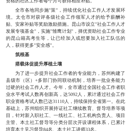
资格的社区工作者每个月可获得相应补贴。
全市各地同步施"策"，持续优化社会工作人才发展环
境。太仓市对获评各级社会工作领军人才的给予薪酬补
贴、安家补贴等奖励激励措施。昆山市设立"社会工作人才
发展专项基金"，实施"雏鹰计划"，择优资助社会工作专业
的昆山籍高考生等，让已经加入或想要加入社工队伍的
人，获得更多"安全感"。
筑根基
搭载体促提升厚植土壤
为了进一步提升社会工作者的专业能力，苏州构建了
县级市（区）+多部门协同联动机制，培养一批业务能力
过硬的社会工作人才。今年，全市通过全国社会工作者职
业水平考试人数再创新高，达5092人，累计通过社会工作
职业资格考试人数已达31110人，持续保持全省第一。在此
基础上，苏州组织开展持证社工继续教育、督导培养等项
目，针对新入职社工、一线社工、社工机构负责人、项目
主管、本土社工督导等分类分层次开设课程体系，已累计
培育本土见习督导84名、本土社工讲师33名。