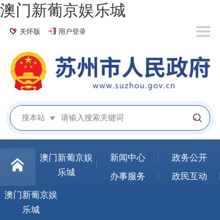
澳门新葡京娱乐城
关怀版
用户登录
搜本站
澳门新葡京娱
新闻中心
政务公开
乐城
办事服务
政民互动
澳门新葡京娱
乐城