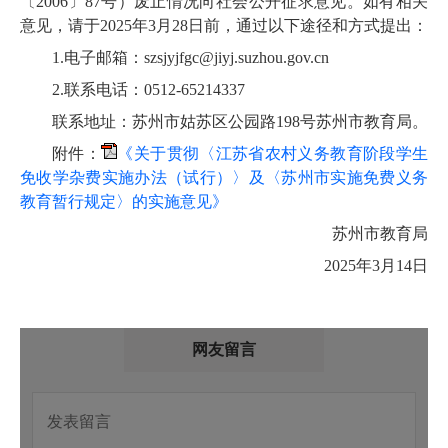
〔
2006〕87号）废止
情况向社会公开征求意见。
如有相关
意见，请于
202
5
年
3
月
28
日前，
通过以下
途径和方式提出
：
1.
电子
邮箱：
szsjyjfgc@jiyj.suzhou.gov.cn
2.
联系
电话：
0512-65214337
联系
地址：苏州市
姑苏区
公园路
198号
苏州市教育局。
附件
：
《关于贯彻〈江苏省农村义务教育阶段学生
免收学杂费实施办法（试行）〉及〈苏州市实施免费义务
教育暂行规定〉的实施意见》
苏州市教育局
202
5
年
3
月
14
日
网友留言