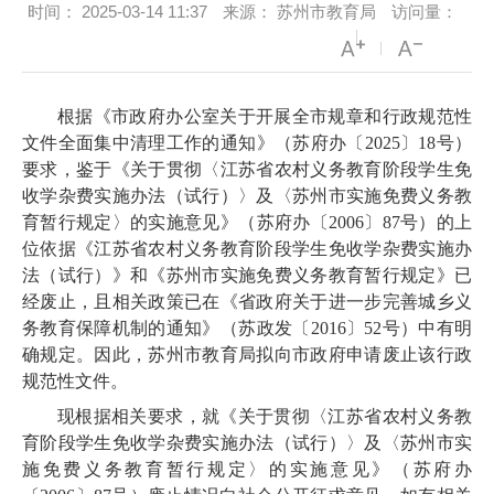
时间：
2025-03-14 11:37
来源：
苏州市教育局
访问量：
根据《市政府办公室关于开展全市规章和行政规范性
文件全面集中清理工作的通知》
（
苏
府办
〔
202
5
〕
18
号
）
要求
，
鉴于《关于贯彻〈江苏省农村义务教育阶段学生免
收学杂费实施办法（试行）〉及〈苏州市实施免费义务教
育暂行规定〉的实施意见》
（
苏府办〔
2006〕87号）的
上
位依据《江苏省农村义务教育阶段学生免收学杂费实施办
法（试行）》和《苏州市实施免费义务教育暂行规定》已
经废止，且相关政策已在《省政府关于进一步完善城乡义
务教育保障机制的通知》（苏政发〔
2016〕52号）中有明
确规定
。因此
，苏州市
教育局拟
向市政府申请废止
该
行政
规范性文件。
现
根据相关要求，就
《关于贯彻〈江苏省农村义务教
育阶段学生免收学杂费实施办法（试行）〉及〈苏州市实
施免费义务教育暂行规定〉的实施意见》（苏府办