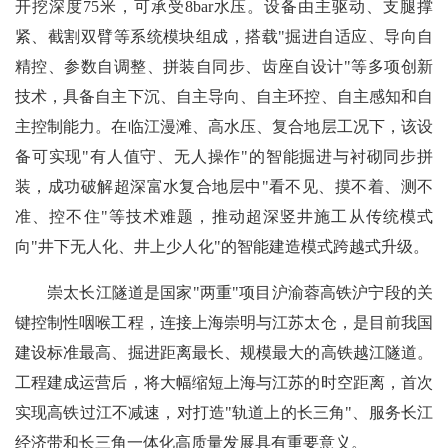
开挖深度75米，可承受8bar水压。设备由主驱动、支腿撑
紧、截割双臂等系统模块组成，搭载"掘进自适应、导向自
精控、参数自调整、拼装自同步、齿座自设计"等多项创新
技术，具备自主下沉、自主导向、自主环控、自主感知和自
主控制能力。在临江漫滩、高水压、复合地层工况下，该设
备可实现"有人值守、无人操作"的智能掘进与衬砌同步拼
装，成功破解超深富水复合地层中"看不见、摸不着、测不
准、控不住"等技术难题，推动超深竖井施工从传统模式
向"井下无人化、井上少人化"的智能建造模式跨越式升级。
崇太长江隧道是国家"两重"项目沪渝蓉高铁沪宁段的关
键控制性咽喉工程，连接上海崇明与江苏太仓，是目前我国
建设标准最高、掘进距离最长、规模最大的高铁越江隧道。
工程建成运营后，将大幅缩短上海与江苏的时空距离，首次
实现高铁过江不减速，对打造"轨道上的长三角"、服务长江
经济带和长三角一体化高质量发展具有重要意义。