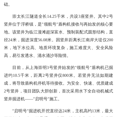
础。
崇太长江隧道全长14.25千米，共设3座竖井。其中2号
竖井位于浮桥镇，是"领航号"盾构机接收与再始发的核心要
地。该竖井为临江漫滩超深富水、预制装配式圆形结构，直
径24米，掘进深度56.08米。因竖井距离长江南岸大堤仅200
米，地下水位高、地质环境复杂，施工难度大、安全风险
高，易引发透水、涌水涌沙等险情。
目前，从上海崇明3号竖井始发的"领航号"盾构机已掘
进约10.5千米，距离2号竖井仅800米。若竖井无法如期建
成，将导致盾构机停机等待接收。为安全、快速、优质建成
2号竖井，项目团队大胆创新，首次采用水下全自动机械式
竖井掘进机——"启明号"施工。
"启明号"掘进机开挖直径达24米，主机高约13米，最大