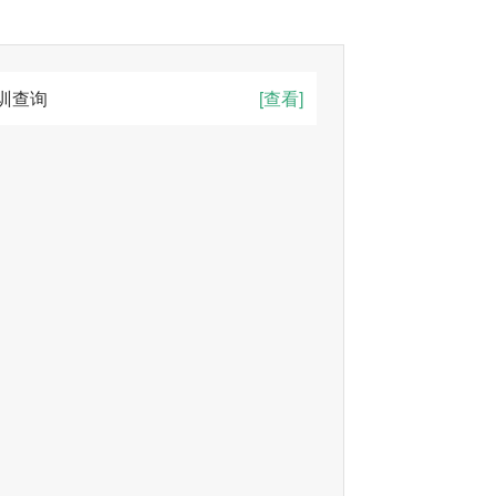
训查询
[查看]