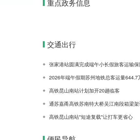
重点政务信息
05-29
关于《苏州
04-07
《铁路货物
2026
市网络预约
10-13
关于废止
2026
运输规则》
出租汽车经
2025
《关于印发
政策解读
营者线下服
〈苏州市农
交通出行
务管理规
村公路建设
定》的解读
管理实施细
则〉的通
张家港站圆满完成端午小长假旅客运输保
知》《关于
2026年端午假期苏州地铁总客运量644.
印发〈苏州
市道...
高铁昆山南站计划加开20趟临客
通苏嘉甬高铁苏南特大桥吴江南段箱梁架
高铁昆山南站"短途复载"让打车更省心
便民导航