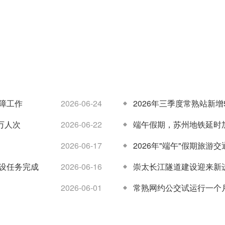
05-29
关于《苏州
12-29
《苏州市交
2026
市客运出租
09-06
《交通运输
2025
通运输行政
汽车车辆技
2025
部安全生产
处罚裁量基
术标准和运
警示约谈和
准实施细
营管理规
挂牌督办办
则》解读
定》的解读
法》政策解
读
障工作
2026-06-24
2026年三季度常熟站新增
7万人次
2026-06-22
端午假期，苏州地铁延时
2026-06-17
2026年"端午"假期旅游
设任务完成
2026-06-16
崇太长江隧道建设迎来新
2026-06-01
常熟网约公交试运行一个