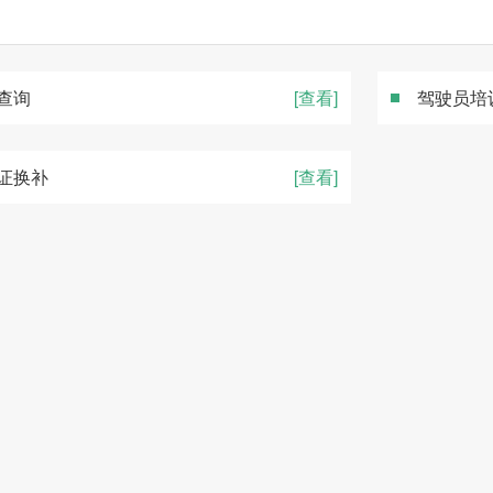
查询
[查看]
驾驶员培
证换补
[查看]