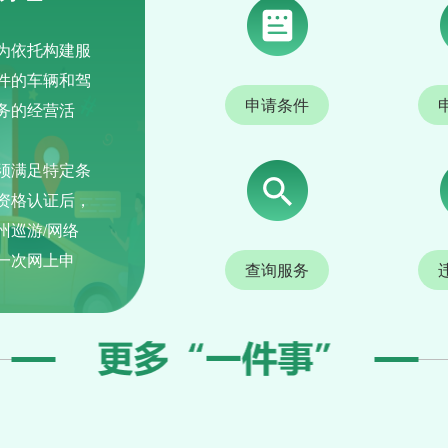
为依托构建服
件的车辆和驾
申请条件
务的经营活
须满足特定条
资格认证后，
州巡游/网络
一次网上申
查询服务