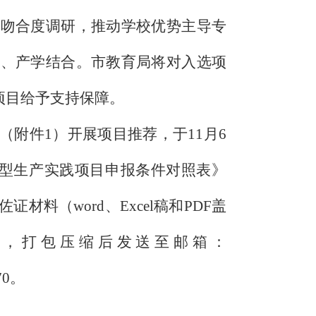
的吻合度调研，推动学校优势主导专
教、产学结合。市教育局将对入选项
项目给予支持保障。
（附件
1
）开展项目推荐，于
11
月
6
型生产实践项目申报条件对照表》
佐证材料（
word
、
Excel
稿和
PDF
盖
名，打包压缩后发送至邮箱：
70
。