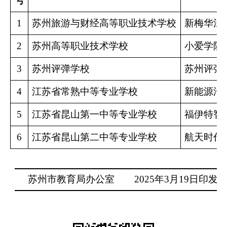
号
1
苏州旅游与财经高等职业技术学校
新梅华江
2
苏州高等职业技术学校
小爱学院
3
苏州评弹学校
苏州评弹
4
江苏省常熟中等专业学校
新能源汽
5
江苏省昆山第一中等专业学校
福伊特智
6
江苏省昆山第二中等专业学校
航天时代
苏州市教育局办公室
2025
年
3
月
19
日印发